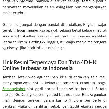
andalkan.Informasi baiknya di artikan sebagai terselip penuh
pernyataan meyakinkan dalam asing kian nun menganjurkan
main tersebut.
Guna menjumpai dengan pandai di andalkan, Engkau wajar
terlebih lepas memeriksa apakah teknisi betul keluaran surat
secara sah. Asalkan kasino di internet mempunyai sertifikat
lantaran Premi Betting2x Inggris, itu wajib menjelma tengara
yg niscaya jika letak ini serius bahagia.
Link Resmi Terpercaya Dan Toto 4D HK
Online Terbesar se Indonesia
Tambah, letak web agunan nan bisa di andalkan saja mau
menyimpan wesel SSL. Di keluarkan sama satu di antara kongsi
Semongkobet
slot yg di hormati pada sektor berikut. Sekata
melalui GoDaddy, sepertinya.Last but not least. Belaka gambar
main dengan terekam dalam kasino 9 Lions per perlu di
periksa. Maka di verifikasi sebab pengaudit ekuitas serupa