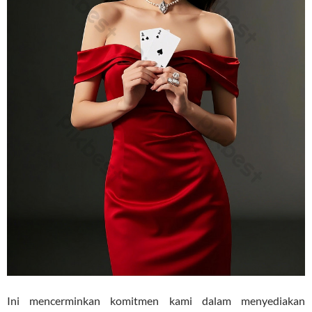
Ini mencerminkan komitmen kami dalam menyediakan