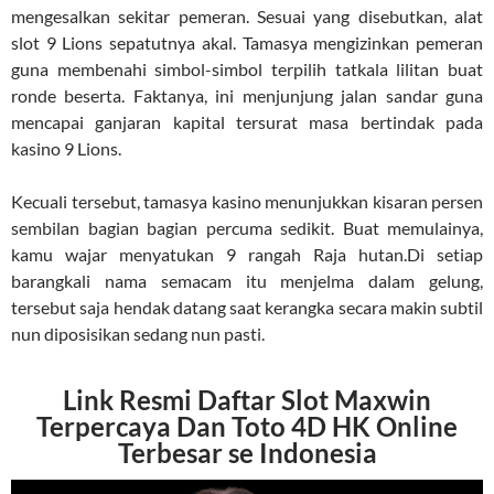
mengesalkan sekitar pemeran. Sesuai yang disebutkan, alat
slot 9 Lions sepatutnya akal. Tamasya mengizinkan pemeran
guna membenahi simbol-simbol terpilih tatkala lilitan buat
ronde beserta. Faktanya, ini menjunjung jalan sandar guna
mencapai ganjaran kapital tersurat masa bertindak pada
kasino 9 Lions.
Kecuali tersebut, tamasya kasino menunjukkan kisaran persen
sembilan bagian bagian percuma sedikit. Buat memulainya,
kamu wajar menyatukan 9 rangah Raja hutan.Di setiap
barangkali nama semacam itu menjelma dalam gelung,
tersebut saja hendak datang saat kerangka secara makin subtil
nun diposisikan sedang nun pasti.
Link Resmi Daftar Slot Maxwin
Terpercaya Dan Toto 4D HK Online
Terbesar se Indonesia