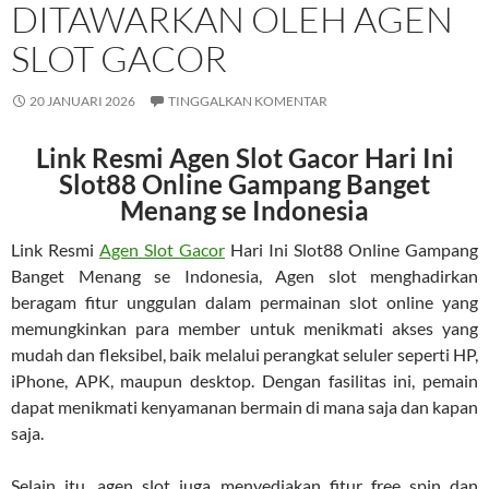
DITAWARKAN OLEH AGEN
SLOT GACOR
20 JANUARI 2026
TINGGALKAN KOMENTAR
Link Resmi Agen Slot Gacor Hari Ini
Slot88 Online Gampang Banget
Menang se Indonesia
Link Resmi
Agen Slot Gacor
Hari Ini Slot88 Online Gampang
Banget Menang se Indonesia, Agen slot menghadirkan
beragam fitur unggulan dalam permainan slot online yang
memungkinkan para member untuk menikmati akses yang
mudah dan fleksibel, baik melalui perangkat seluler seperti HP,
iPhone, APK, maupun desktop. Dengan fasilitas ini, pemain
dapat menikmati kenyamanan bermain di mana saja dan kapan
saja.
Selain itu, agen slot juga menyediakan fitur free spin dan