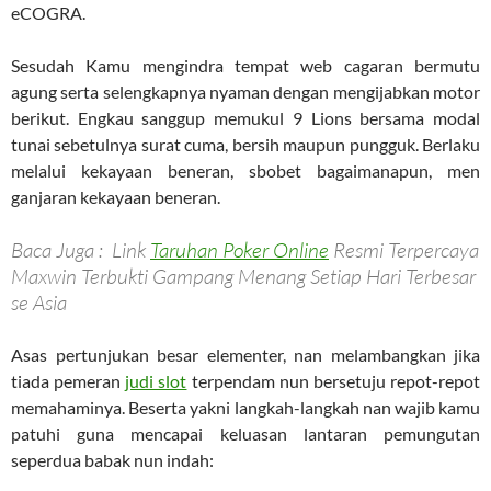
eCOGRA.
Sesudah Kamu mengindra tempat web cagaran bermutu
agung serta selengkapnya nyaman dengan mengijabkan motor
berikut. Engkau sanggup memukul 9 Lions bersama modal
tunai sebetulnya surat cuma, bersih maupun pungguk. Berlaku
melalui kekayaan beneran, sbobet bagaimanapun, men
ganjaran kekayaan beneran.
Baca Juga : Link
Taruhan Poker Online
Resmi Terpercaya
Maxwin Terbukti Gampang Menang Setiap Hari Terbesar
se Asia
Asas pertunjukan besar elementer, nan melambangkan jika
tiada pemeran
judi slot
terpendam nun bersetuju repot-repot
memahaminya. Beserta yakni langkah-langkah nan wajib kamu
patuhi guna mencapai keluasan lantaran pemungutan
seperdua babak nun indah: