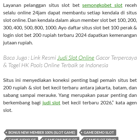
Layanan pelanggan situs slot bet
semongkobet slot
receh
selalu online 24jam dapat membantu setiap kendala di situs
slot online. Dan kendala dalam akun member slot bet 100, 200,
300, 400, 500, 800, 1000. Ayo daftar situs slot bet 100 perak &
login slot bet 200 rupiah terbaru 2024 dapatkan kemenangan
jutaan rupiah.
Baca Juga : Link Resmi
Judi Slot Online
Gacor Terpercaya
& Togel HK Pools Online Terbaik se Indonesia
Situs ini menyediakan koneksi penting bagi pemain situs bet
200 rupiah & slot bet kecil terbaru antara jakarta, batam, dan
sabang sampai merauke. Yang merupakan pasar penting dan
berkembang bagi
judi slot
bet kecil terbaru 2026,” kata agen
slot.
BONUS NEW MEMBER 100% (SLOT GAME)
GAME DEMO SLOT
GAME JUDI SLOT
GAME ONLINE SLOT
GAME SLOT DEMO