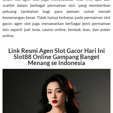
scatter dalam berbagai permainan slot, yang memberikan
peluang tambahan bagi para pemain untuk meraih
kemenangan besar. Tidak hanya terbatas pada permainan slot
gacor, agen slot juga menawarkan berbagai jenis permainan
lain seperti judi bola, casino online, tembak ikan, dan poker
online.
Link Resmi Agen Slot Gacor Hari Ini
Slot88 Online Gampang Banget
Menang se Indonesia