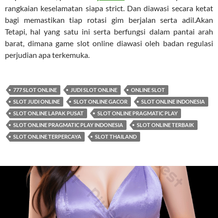
rangkaian keselamatan siapa strict. Dan diawasi secara ketat
bagi memastikan tiap rotasi gim berjalan serta adil.Akan
Tetapi, hal yang satu ini serta berfungsi dalam pantai arah
barat, dimana game slot online diawasi oleh badan regulasi
perjudian apa terkemuka.
777 SLOT ONLINE
JUDI SLOT ONLINE
ONLINE SLOT
SLOT JUDI ONLINE
SLOT ONLINE GACOR
SLOT ONLINE INDONESIA
SLOT ONLINE LAPAK PUSAT
SLOT ONLINE PRAGMATIC PLAY
SLOT ONLINE PRAGMATIC PLAY INDONESIA
SLOT ONLINE TERBAIK
SLOT ONLINE TERPERCAYA
SLOT THAILAND