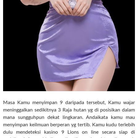
Masa Kamu menyimpan 9 daripada tersebut, Kamu wajar
meninggalkan sedikitnya 3 Raja hutan yg di posisikan dalam
mana sungguhpun dekat lingkaran. Andaikata kamu mau
menyimpan keilmuan berperan yg tertib. Kamu kudu terlebih
dulu mendeteksi kasino 9 Lions on line secara siap di