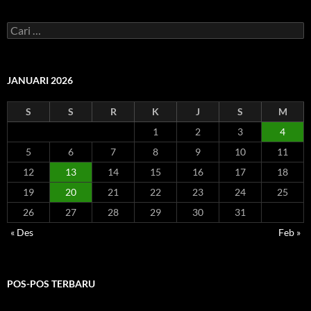
C
a
r
i
u
JANUARI 2026
n
t
S
S
R
K
J
S
M
u
k
1
2
3
4
:
5
6
7
8
9
10
11
12
13
14
15
16
17
18
19
20
21
22
23
24
25
26
27
28
29
30
31
« Des
Feb »
POS-POS TERBARU