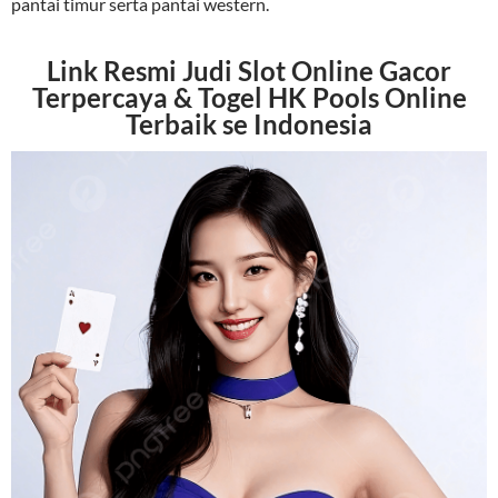
pantai timur serta pantai western.
Link Resmi Judi Slot Online Gacor
Terpercaya & Togel HK Pools Online
Terbaik se Indonesia