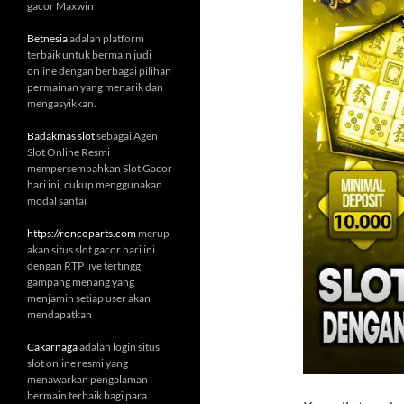
gacor Maxwin
Betnesia
adalah platform
terbaik untuk bermain judi
online dengan berbagai pilihan
permainan yang menarik dan
mengasyikkan.
Badakmas slot
sebagai Agen
Slot Online Resmi
mempersembahkan Slot Gacor
hari ini, cukup menggunakan
modal santai
https://roncoparts.com
merup
akan situs slot gacor hari ini
dengan RTP live tertinggi
gampang menang yang
menjamin setiap user akan
mendapatkan
Cakarnaga
adalah login situs
slot online resmi yang
menawarkan pengalaman
bermain terbaik bagi para