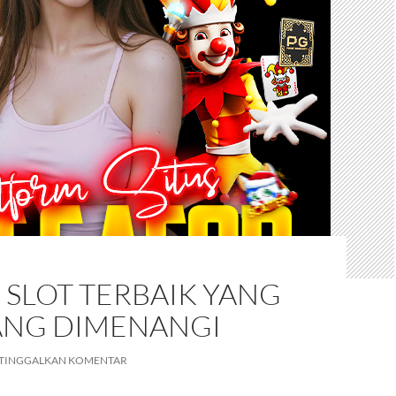
 SLOT TERBAIK YANG
NG DIMENANGI
TINGGALKAN KOMENTAR