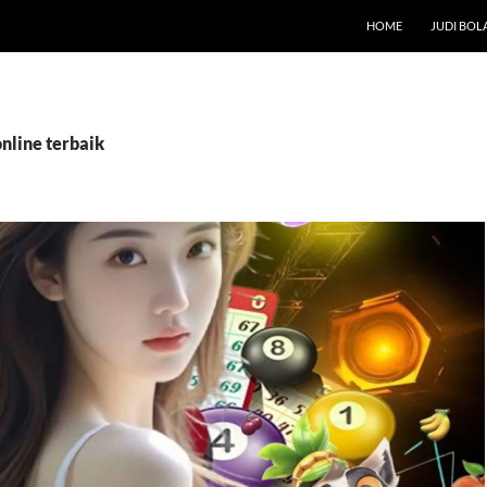
HOME
JUDI BOL
online terbaik