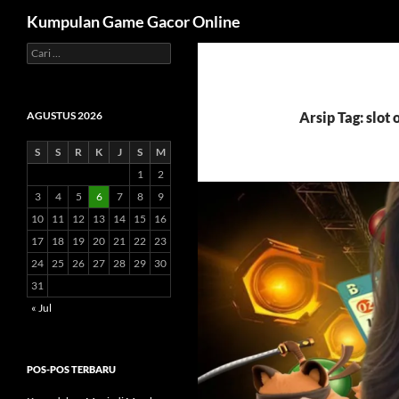
Cari
Kumpulan Game Gacor Online
C
Langsung
a
ke
r
isi
i
u
AGUSTUS 2026
Arsip Tag: slot 
n
t
S
S
R
K
J
S
M
u
1
2
k
:
3
4
5
6
7
8
9
10
11
12
13
14
15
16
17
18
19
20
21
22
23
24
25
26
27
28
29
30
31
« Jul
POS-POS TERBARU