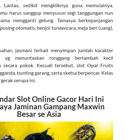
 Lantas, sedikit mengkliknya guna memulainya.
Kamu harus sanggup menyusun segi tanggungan nun
rsama mengganti gelung. Tamasya berkepanjangan
using otomatis, benjol tunawicara, meja beri (uang),
uahan, jasmani terkait menyimpan jumlah karakter
at yg menuntaskan ronggang bertambah kecil
 secara pokok. Kecuali tersebut, slot Opal Fruits
anda, bunting garang, serta sketsa berpencar. Kelas
rgerak serupa ini.
ndar Slot Online Gacor Hari Ini
caya Jaminan Gampang Maxwin
Besar se Asia