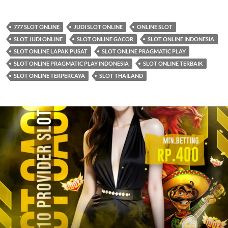
777 SLOT ONLINE
JUDI SLOT ONLINE
ONLINE SLOT
SLOT JUDI ONLINE
SLOT ONLINE GACOR
SLOT ONLINE INDONESIA
SLOT ONLINE LAPAK PUSAT
SLOT ONLINE PRAGMATIC PLAY
SLOT ONLINE PRAGMATIC PLAY INDONESIA
SLOT ONLINE TERBAIK
SLOT ONLINE TERPERCAYA
SLOT THAILAND