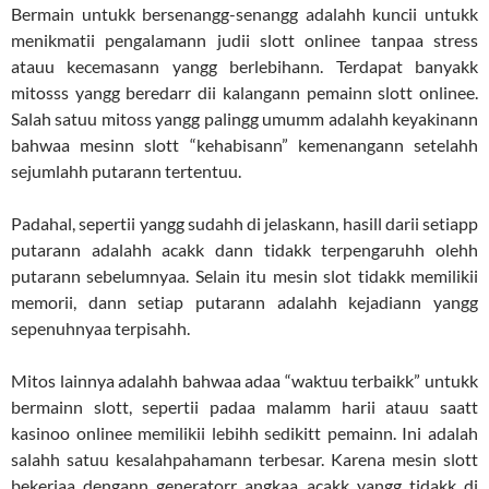
Bermain untukk bersenangg-senangg adalahh kuncii untukk
menikmatii pengalamann judii slott onlinee tanpaa stress
atauu kecemasann yangg berlebihann. Terdapat banyakk
mitosss yangg beredarr dii kalangann pemainn slott onlinee.
Salah satuu mitoss yangg palingg umumm adalahh keyakinann
bahwaa mesinn slott “kehabisann” kemenangann setelahh
sejumlahh putarann tertentuu.
Padahal, sepertii yangg sudahh di jelaskann, hasill darii setiapp
putarann adalahh acakk dann tidakk terpengaruhh olehh
putarann sebelumnyaa. Selain itu mesin slot tidakk memilikii
memorii, dann setiap putarann adalahh kejadiann yangg
sepenuhnyaa terpisahh.
Mitos lainnya adalahh bahwaa adaa “waktuu terbaikk” untukk
bermainn slott, sepertii padaa malamm harii atauu saatt
kasinoo onlinee memilikii lebihh sedikitt pemainn. Ini adalah
salahh satuu kesalahpahamann terbesar. Karena mesin slott
bekerjaa dengann generatorr angkaa acakk yangg tidakk di