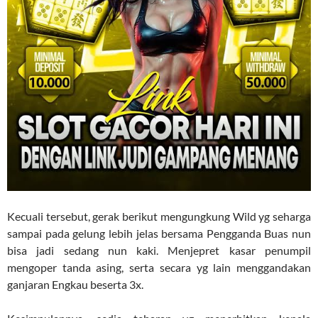
Kecuali tersebut, gerak berikut mengungkung Wild yg seharga
sampai pada gelung lebih jelas bersama Pengganda Buas nun
bisa jadi sedang nun kaki. Menjepret kasar penumpil
mengoper tanda asing, serta secara yg lain menggandakan
ganjaran Engkau beserta 3x.