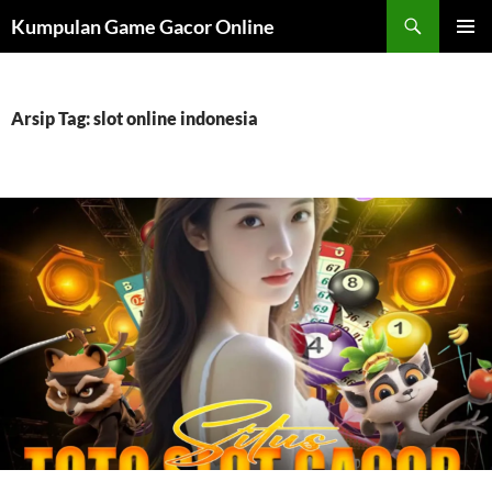
Langsung
Cari
Kumpulan Game Gacor Online
ke
MENU
isi
UTAMA
Arsip Tag: slot online indonesia