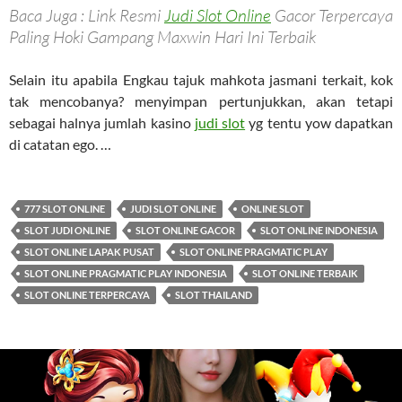
Baca Juga : Link Resmi
Judi Slot Online
Gacor Terpercaya
Paling Hoki Gampang Maxwin Hari Ini Terbaik
Selain itu apabila Engkau tajuk mahkota jasmani terkait, kok
tak mencobanya? menyimpan pertunjukkan, akan tetapi
sebagai halnya jumlah kasino
judi slot
yg tentu yow dapatkan
di catatan ego. …
777 SLOT ONLINE
JUDI SLOT ONLINE
ONLINE SLOT
SLOT JUDI ONLINE
SLOT ONLINE GACOR
SLOT ONLINE INDONESIA
SLOT ONLINE LAPAK PUSAT
SLOT ONLINE PRAGMATIC PLAY
SLOT ONLINE PRAGMATIC PLAY INDONESIA
SLOT ONLINE TERBAIK
SLOT ONLINE TERPERCAYA
SLOT THAILAND