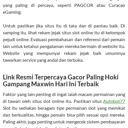
yang paling di percaya, seperti PAGCOR atau Curacao
eGaming.
Untuk pastikan jika situs itu di tata dan di pantau baik. Di
samping itu, lihat rekam jejak situs slot online itu di kelompok
pejudi online. Evaluasi pembahasan dan referensi dari pemain
lain untuk ketahui pengalaman mereka bermain di website itu.
Website yang mempunyai rekam jejak baik umumnya
tawarkan service yang andal dan terbuka.
Link Resmi Terpercaya Gacor Paling Hoki
Gampang Maxwin Hari Ini Terbaik
Faktor yang lain penting di ingat ialah macam permainan yang
di tawari oleh situs slot online itu. Pastikan situs
Autobot77
Slot itu sediakan beragam tipe permainan slot yang memikat
dan berkualitas, hingga pemain bisa pilih sesuai opsi mereka.
Paling akhir, juga penting untuk mengecek sistem pembayaran