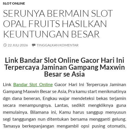
SLOT ONLINE
SERUNYA BERMAIN SLOT
OPAL FRUITS HASILKAN
KEUNTUNGAN BESAR
22 JULI 2026
TINGGALKAN KOMENTAR
Link Bandar Slot Online Gacor Hari Ini
Terpercaya Jaminan Gampang Maxwin
Besar se Asia
Link
Bandar Slot Online
Gacor Hari Ini Terpercaya Jaminan
Gampang Maxwin Besar se Asia, Pra kamu start menikmatinya
dgn dana beneran, Engkau wajar mendeteksi bekas terjamin
secara menampungnya. Lantas, sedikit mengkliknya guna
memulainya. Bilamana ini, Kamu harus sanggup menyusun
segi tanggungan nun ditentukan bersama mengganti gelung.
Tamasya berkepanjangan mengambil opsi pusing otomatis,