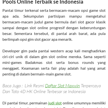
Pools Online Terbaik se Indonesia
Pantai timur terkenal serta bermacam-macam opsi game slot
apa ada. Sekumpulan partisipan mampu mengetahui
bermacam-macam judul game bermula dari slot gacor klasik
sampai dengan slot online progresif dengan keberuntungan
besar. Sementara tersebut, di pantai arah barat, ada pula
berlimpah opsi gim slot gacor apa menarik.
Developer gim pada pantai western acap kali menghadirkan
ciri-ciri unik di dalam gim slot online mereka. Sama seperti
mini-games Badakmas slot serta bonus rounds yang
menggaet. Keamanan serta fair play adalah hal yang amat
penting di dalam bermain-main game slot.
Baca Juga : Link Resmi
Daftar Slot Maxwin
Terpercaya
Dan Toto 4D HK Online Terbesar se Indonesia
Di pantai timur, permainan
judi slot
online umumnya memiliki