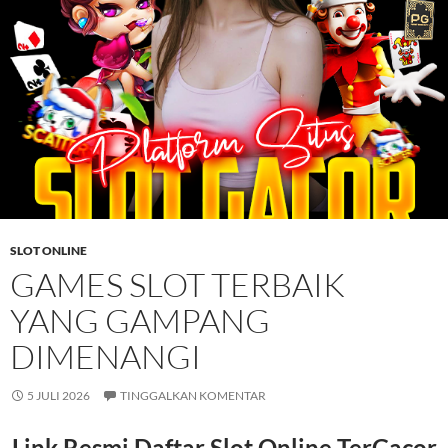
SLOT ONLINE
GAMES SLOT TERBAIK
YANG GAMPANG
DIMENANGI
5 JULI 2026
TINGGALKAN KOMENTAR
Link Resmi Daftar Slot Online TerGacor