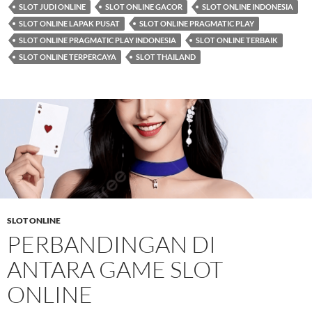
SLOT JUDI ONLINE
SLOT ONLINE GACOR
SLOT ONLINE INDONESIA
SLOT ONLINE LAPAK PUSAT
SLOT ONLINE PRAGMATIC PLAY
SLOT ONLINE PRAGMATIC PLAY INDONESIA
SLOT ONLINE TERBAIK
SLOT ONLINE TERPERCAYA
SLOT THAILAND
SLOT ONLINE
PERBANDINGAN DI
ANTARA GAME SLOT
ONLINE