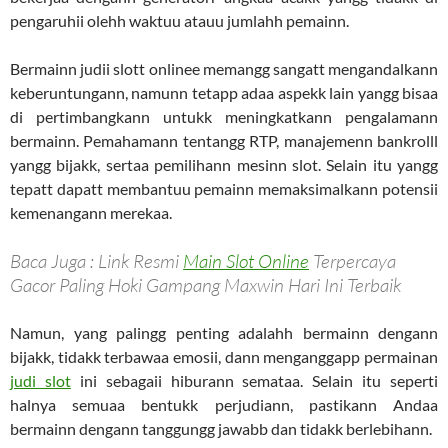
pengaruhii olehh waktuu atauu jumlahh pemainn.
Bermainn judii slott onlinee memangg sangatt mengandalkann
keberuntungann, namunn tetapp adaa aspekk lain yangg bisaa
di pertimbangkann untukk meningkatkann pengalamann
bermainn. Pemahamann tentangg RTP, manajemenn bankrolll
yangg bijakk, sertaa pemilihann mesinn slot. Selain itu yangg
tepatt dapatt membantuu pemainn memaksimalkann potensii
kemenangann merekaa.
Baca Juga : Link Resmi
Main Slot Online
Terpercaya
Gacor Paling Hoki Gampang Maxwin Hari Ini Terbaik
Namun, yang palingg penting adalahh bermainn dengann
bijakk, tidakk terbawaa emosii, dann menganggapp permainan
judi slot
ini sebagaii hiburann semataa. Selain itu seperti
halnya semuaa bentukk perjudiann, pastikann Andaa
bermainn dengann tanggungg jawabb dan tidakk berlebihann.