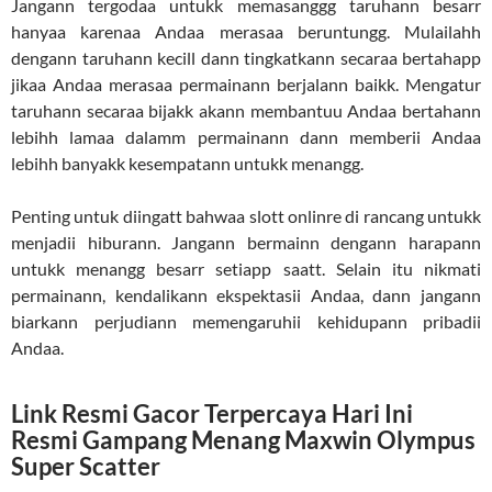
Jangann tergodaa untukk memasanggg taruhann besarr
hanyaa karenaa Andaa merasaa beruntungg. Mulailahh
dengann taruhann kecill dann tingkatkann secaraa bertahapp
jikaa Andaa merasaa permainann berjalann baikk. Mengatur
taruhann secaraa bijakk akann membantuu Andaa bertahann
lebihh lamaa dalamm permainann dann memberii Andaa
lebihh banyakk kesempatann untukk menangg.
Penting untuk diingatt bahwaa slott onlinre di rancang untukk
menjadii hiburann. Jangann bermainn dengann harapann
untukk menangg besarr setiapp saatt. Selain itu nikmati
permainann, kendalikann ekspektasii Andaa, dann jangann
biarkann perjudiann memengaruhii kehidupann pribadii
Andaa.
Link Resmi Gacor Terpercaya Hari Ini
Resmi Gampang Menang Maxwin Olympus
Super Scatter