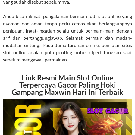
yang sudah disebut sebelumnya.
Anda bisa nikmati pengalaman bermain judi slot online yang
nyaman dan aman tanpa perlu cemas akan berlangsungnya
penipuan. Ingat-ingatlah selalu untuk bermain-main dengan
arif dan bertanggungjawab. Selamat bermain dan mudah-
mudahan untung! Pada dunia taruhan online, penilaian situs
slot online adalah poin penting untuk diperhitungkan saat
sebelum mengawali permainan.
Link Resmi Main Slot Online
Terpercaya Gacor Paling Hoki
Gampang Maxwin Hari Ini Terbaik