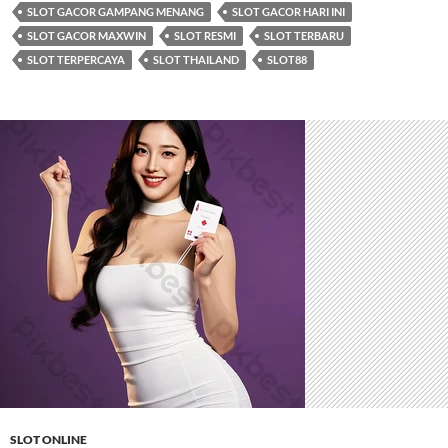
SLOT GACOR GAMPANG MENANG
SLOT GACOR HARI INI
SLOT GACOR MAXWIN
SLOT RESMI
SLOT TERBARU
SLOT TERPERCAYA
SLOT THAILAND
SLOT88
SLOT ONLINE