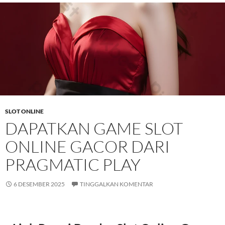
SLOT ONLINE
DAPATKAN GAME SLOT
ONLINE GACOR DARI
PRAGMATIC PLAY
6 DESEMBER 2025
TINGGALKAN KOMENTAR