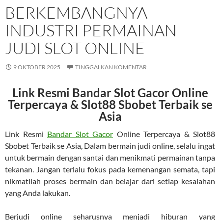
BERKEMBANGNYA
INDUSTRI PERMAINAN
JUDI SLOT ONLINE
9 OKTOBER 2025
TINGGALKAN KOMENTAR
Link Resmi Bandar Slot Gacor Online
Terpercaya & Slot88 Sbobet Terbaik se
Asia
Link Resmi
Bandar Slot Gacor
Online Terpercaya & Slot88
Sbobet Terbaik se Asia, Dalam bermain judi online, selalu ingat
untuk bermain dengan santai dan menikmati permainan tanpa
tekanan. Jangan terlalu fokus pada kemenangan semata, tapi
nikmatilah proses bermain dan belajar dari setiap kesalahan
yang Anda lakukan.
Berjudi online seharusnya menjadi hiburan yang