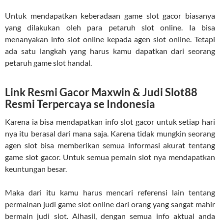
Untuk mendapatkan keberadaan game slot gacor biasanya
yang dilakukan oleh para petaruh slot online. Ia bisa
menanyakan info slot online kepada agen slot online. Tetapi
ada satu langkah yang harus kamu dapatkan dari seorang
petaruh game slot handal.
Link Resmi Gacor Maxwin & Judi Slot88
Resmi Terpercaya se Indonesia
Karena ia bisa mendapatkan info slot gacor untuk setiap hari
nya itu berasal dari mana saja. Karena tidak mungkin seorang
agen slot bisa memberikan semua informasi akurat tentang
game slot gacor. Untuk semua pemain slot nya mendapatkan
keuntungan besar.
Maka dari itu kamu harus mencari referensi lain tentang
permainan judi game slot online dari orang yang sangat mahir
bermain judi slot. Alhasil, dengan semua info aktual anda