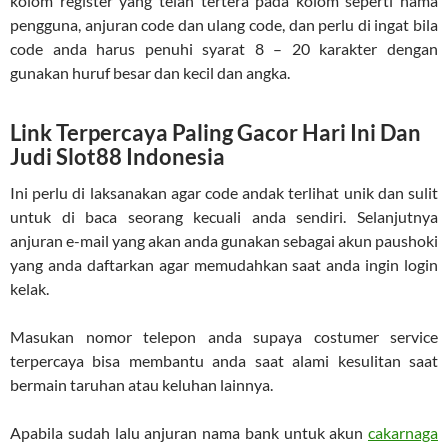
kolom register yang telah tertera pada kolom seperti nama
pengguna, anjuran code dan ulang code, dan perlu di ingat bila
code anda harus penuhi syarat 8 – 20 karakter dengan
gunakan huruf besar dan kecil dan angka.
Link Terpercaya Paling Gacor Hari Ini Dan
Judi Slot88 Indonesia
Ini perlu di laksanakan agar code andak terlihat unik dan sulit
untuk di baca seorang kecuali anda sendiri. Selanjutnya
anjuran e-mail yang akan anda gunakan sebagai akun paushoki
yang anda daftarkan agar memudahkan saat anda ingin login
kelak.
Masukan nomor telepon anda supaya costumer service
terpercaya bisa membantu anda saat alami kesulitan saat
bermain taruhan atau keluhan lainnya.
Apabila sudah lalu anjuran nama bank untuk akun
cakarnaga