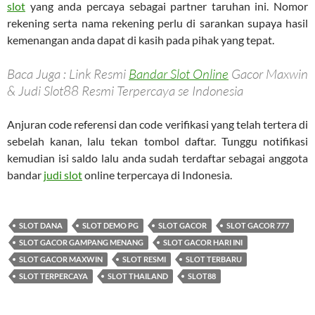
slot
yang anda percaya sebagai partner taruhan ini. Nomor
rekening serta nama rekening perlu di sarankan supaya hasil
kemenangan anda dapat di kasih pada pihak yang tepat.
Baca Juga : Link Resmi
Bandar Slot Online
Gacor Maxwin
& Judi Slot88 Resmi Terpercaya se Indonesia
Anjuran code referensi dan code verifikasi yang telah tertera di
sebelah kanan, lalu tekan tombol daftar. Tunggu notifikasi
kemudian isi saldo lalu anda sudah terdaftar sebagai anggota
bandar
judi slot
online terpercaya di Indonesia.
SLOT DANA
SLOT DEMO PG
SLOT GACOR
SLOT GACOR 777
SLOT GACOR GAMPANG MENANG
SLOT GACOR HARI INI
SLOT GACOR MAXWIN
SLOT RESMI
SLOT TERBARU
SLOT TERPERCAYA
SLOT THAILAND
SLOT88