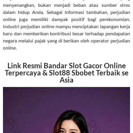
menyenangkan, bukan menjadi beban atau sumber stres
dalam hidup Anda. Sebagai informasi tambahan, perjudian
online juga memiliki dampak positif bagi perekonomian.
Industri perjudian online mampu menciptakan lapangan kerja
baru dan memberikan kontribusi besar terhadap pendapatan
negara melalui pajak yang di berikan oleh operator perjudian
online.
Link Resmi Bandar Slot Gacor Online
Terpercaya & Slot88 Sbobet Terbaik se
Asia