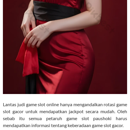
Lantas judi game slot online hanya mengandalkan rotasi game
slot gacor untuk mendapatkan jackpot secara mudah. Oleh
sebab itu semua petaruh game slot paushoki harus
mendapatkan informasi tentang keberadaan game slot gacor.