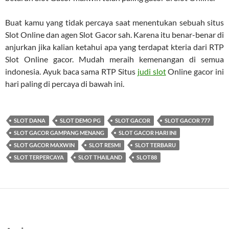
Buat kamu yang tidak percaya saat menentukan sebuah situs
Slot Online dan agen Slot Gacor sah. Karena itu benar-benar di
anjurkan jika kalian ketahui apa yang terdapat kteria dari RTP
Slot Online gacor. Mudah meraih kemenangan di semua
indonesia. Ayuk baca sama RTP Situs
judi slot
Online gacor ini
hari paling di percaya di bawah ini.
SLOT DANA
SLOT DEMO PG
SLOT GACOR
SLOT GACOR 777
SLOT GACOR GAMPANG MENANG
SLOT GACOR HARI INI
SLOT GACOR MAXWIN
SLOT RESMI
SLOT TERBARU
SLOT TERPERCAYA
SLOT THAILAND
SLOT88