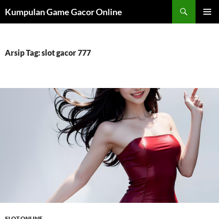
Langsung
Cari
Kumpulan Game Gacor Online
ke
MENU
isi
UTAMA
Arsip Tag: slot gacor 777
SLOT ONLINE