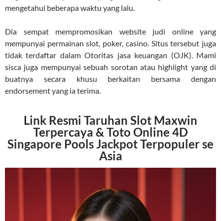
mengetahui beberapa waktu yang lalu.
Dia sempat mempromosikan website judi online yang
mempunyai permainan slot, poker, casino. Situs tersebut juga
tidak terdaftar dalam Otoritas jasa keuangan (OJK). Mami
sisca juga mempunyai sebuah sorotan atau highlight yang di
buatnya secara khusu berkaitan bersama dengan
endorsement yang ia terima.
Link Resmi Taruhan Slot Maxwin
Terpercaya & Toto Online 4D
Singapore Pools Jackpot Terpopuler se
Asia