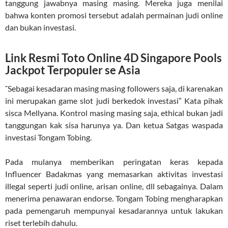
tanggung jawabnya masing masing. Mereka juga menilai
bahwa konten promosi tersebut adalah permainan judi online
dan bukan investasi.
Link Resmi Toto Online 4D Singapore Pools
Jackpot Terpopuler se Asia
˜Sebagai kesadaran masing masing followers saja, di karenakan
ini merupakan game slot judi berkedok investasi” Kata pihak
sisca Mellyana. Kontrol masing masing saja, ethical bukan jadi
tanggungan kak sisa harunya ya. Dan ketua Satgas waspada
investasi Tongam Tobing.
Pada mulanya memberikan peringatan keras kepada
Influencer Badakmas yang memasarkan aktivitas investasi
illegal seperti judi online, arisan online, dll sebagainya. Dalam
menerima penawaran endorse. Tongam Tobing mengharapkan
pada pemengaruh mempunyai kesadarannya untuk lakukan
riset terlebih dahulu.