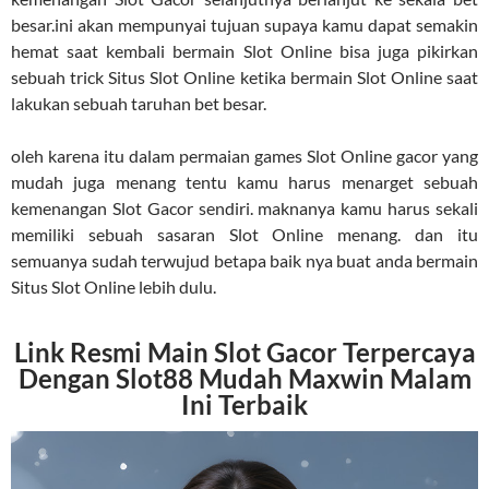
besar.ini akan mempunyai tujuan supaya kamu dapat semakin
hemat saat kembali bermain Slot Online bisa juga pikirkan
sebuah trick Situs Slot Online ketika bermain Slot Online saat
lakukan sebuah taruhan bet besar.
oleh karena itu dalam permaian games Slot Online gacor yang
mudah juga menang tentu kamu harus menarget sebuah
kemenangan Slot Gacor sendiri. maknanya kamu harus sekali
memiliki sebuah sasaran Slot Online menang. dan itu
semuanya sudah terwujud betapa baik nya buat anda bermain
Situs Slot Online lebih dulu.
Link Resmi Main Slot Gacor Terpercaya
Dengan Slot88 Mudah Maxwin Malam
Ini Terbaik