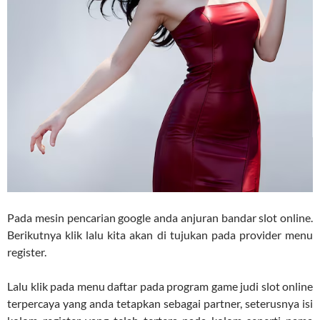
Pada mesin pencarian google anda anjuran bandar slot online.
Berikutnya klik lalu kita akan di tujukan pada provider menu
register.
Lalu klik pada menu daftar pada program game judi slot online
terpercaya yang anda tetapkan sebagai partner, seterusnya isi