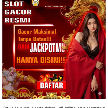
Ketika saya turut serta dalam judi online, saya secepatnya