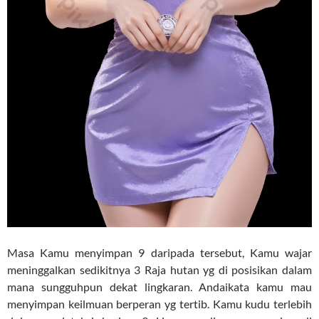
Masa Kamu menyimpan 9 daripada tersebut, Kamu wajar
meninggalkan sedikitnya 3 Raja hutan yg di posisikan dalam
mana sungguhpun dekat lingkaran. Andaikata kamu mau
menyimpan keilmuan berperan yg tertib. Kamu kudu terlebih