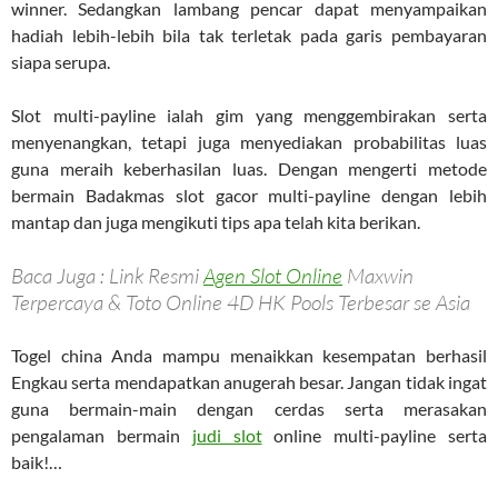
winner. Sedangkan lambang pencar dapat menyampaikan
hadiah lebih-lebih bila tak terletak pada garis pembayaran
siapa serupa.
Slot multi-payline ialah gim yang menggembirakan serta
menyenangkan, tetapi juga menyediakan probabilitas luas
guna meraih keberhasilan luas. Dengan mengerti metode
bermain Badakmas slot gacor multi-payline dengan lebih
mantap dan juga mengikuti tips apa telah kita berikan.
Baca Juga : Link Resmi
Agen Slot Online
Maxwin
Terpercaya & Toto Online 4D HK Pools Terbesar se Asia
Togel china Anda mampu menaikkan kesempatan berhasil
Engkau serta mendapatkan anugerah besar. Jangan tidak ingat
guna bermain-main dengan cerdas serta merasakan
pengalaman bermain
judi slot
online multi-payline serta
baik!…