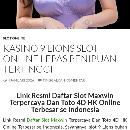
SLOT ONLINE
KASINO 9 LIONS SLOT
ONLINE LEPAS PENIPUAN
TERTINGGI
4 JANUARI 2026
TINGGALKAN KOMENTAR
Link Resmi Daftar Slot Maxwin
Terpercaya Dan Toto 4D HK Online
Terbesar se Indonesia
Link Resmi
Daftar Slot Maxwin
Terpercaya Dan Toto 4D HK
Online Terbesar se Indonesia, Sayangnya, slot 9 Lions bukan