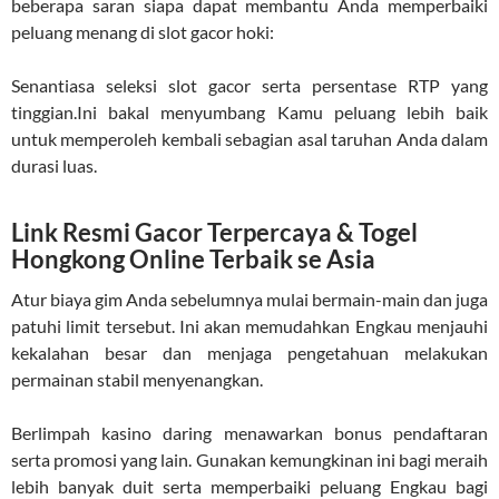
beberapa saran siapa dapat membantu Anda memperbaiki
peluang menang di slot gacor hoki:
Senantiasa seleksi slot gacor serta persentase RTP yang
tinggian.Ini bakal menyumbang Kamu peluang lebih baik
untuk memperoleh kembali sebagian asal taruhan Anda dalam
durasi luas.
Link Resmi Gacor Terpercaya & Togel
Hongkong Online Terbaik se Asia
Atur biaya gim Anda sebelumnya mulai bermain-main dan juga
patuhi limit tersebut. Ini akan memudahkan Engkau menjauhi
kekalahan besar dan menjaga pengetahuan melakukan
permainan stabil menyenangkan.
Berlimpah kasino daring menawarkan bonus pendaftaran
serta promosi yang lain. Gunakan kemungkinan ini bagi meraih
lebih banyak duit serta memperbaiki peluang Engkau bagi