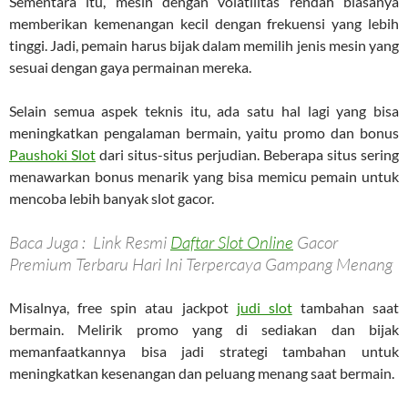
Sementara itu, mesin dengan volatilitas rendah biasanya
memberikan kemenangan kecil dengan frekuensi yang lebih
tinggi. Jadi, pemain harus bijak dalam memilih jenis mesin yang
sesuai dengan gaya permainan mereka.
Selain semua aspek teknis itu, ada satu hal lagi yang bisa
meningkatkan pengalaman bermain, yaitu promo dan bonus
Paushoki Slot
dari situs-situs perjudian. Beberapa situs sering
menawarkan bonus menarik yang bisa memicu pemain untuk
mencoba lebih banyak slot gacor.
Baca Juga : Link Resmi
Daftar Slot Online
Gacor
Premium Terbaru Hari Ini Terpercaya Gampang Menang
Misalnya, free spin atau jackpot
judi slot
tambahan saat
bermain. Melirik promo yang di sediakan dan bijak
memanfaatkannya bisa jadi strategi tambahan untuk
meningkatkan kesenangan dan peluang menang saat bermain.