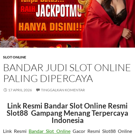
SLOT ONLINE
BANDAR JUDI SLOT ONLINE
PALING DIPERCAYA
17 APRIL 2026
TINGGALKAN KOMENTAR
Link Resmi Bandar Slot Online Resmi
Slot88 Gampang Menang Terpercaya
Indonesia
Link Resmi
Bandar Slot Online
Gacor Resmi Slot88 Online