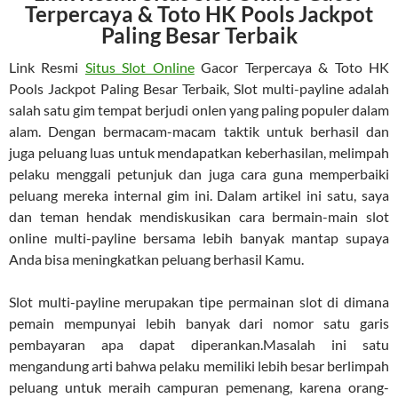
Terpercaya & Toto HK Pools Jackpot
Paling Besar Terbaik
Link Resmi
Situs Slot Online
Gacor Terpercaya & Toto HK
Pools Jackpot Paling Besar Terbaik, Slot multi-payline adalah
salah satu gim tempat berjudi onlen yang paling populer dalam
alam. Dengan bermacam-macam taktik untuk berhasil dan
juga peluang luas untuk mendapatkan keberhasilan, melimpah
pelaku menggali petunjuk dan juga cara guna memperbaiki
peluang mereka internal gim ini. Dalam artikel ini satu, saya
dan teman hendak mendiskusikan cara bermain-main slot
online multi-payline bersama lebih banyak mantap supaya
Anda bisa meningkatkan peluang berhasil Kamu.
Slot multi-payline merupakan tipe permainan slot di dimana
pemain mempunyai lebih banyak dari nomor satu garis
pembayaran apa dapat diperankan.Masalah ini satu
mengandung arti bahwa pelaku memiliki lebih besar berlimpah
peluang untuk meraih campuran pemenang, karena orang-