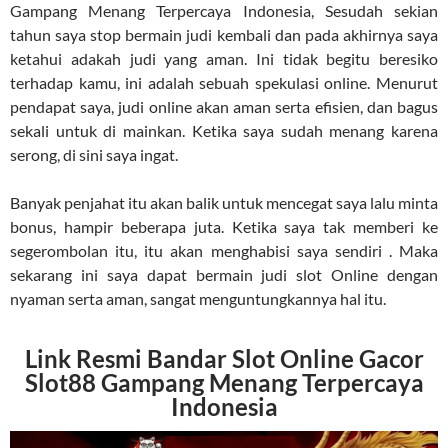
Gampang Menang Terpercaya Indonesia, Sesudah sekian
tahun saya stop bermain judi kembali dan pada akhirnya saya
ketahui adakah judi yang aman. Ini tidak begitu beresiko
terhadap kamu, ini adalah sebuah spekulasi online. Menurut
pendapat saya, judi online akan aman serta efisien, dan bagus
sekali untuk di mainkan. Ketika saya sudah menang karena
serong, di sini saya ingat.
Banyak penjahat itu akan balik untuk mencegat saya lalu minta
bonus, hampir beberapa juta. Ketika saya tak memberi ke
segerombolan itu, itu akan menghabisi saya sendiri . Maka
sekarang ini saya dapat bermain judi slot Online dengan
nyaman serta aman, sangat menguntungkannya hal itu.
Link Resmi Bandar Slot Online Gacor
Slot88 Gampang Menang Terpercaya
Indonesia