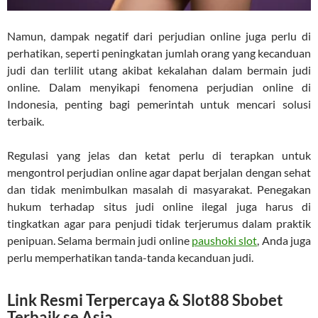
Namun, dampak negatif dari perjudian online juga perlu di
perhatikan, seperti peningkatan jumlah orang yang kecanduan
judi dan terlilit utang akibat kekalahan dalam bermain judi
online. Dalam menyikapi fenomena perjudian online di
Indonesia, penting bagi pemerintah untuk mencari solusi
terbaik.
Regulasi yang jelas dan ketat perlu di terapkan untuk
mengontrol perjudian online agar dapat berjalan dengan sehat
dan tidak menimbulkan masalah di masyarakat. Penegakan
hukum terhadap situs judi online ilegal juga harus di
tingkatkan agar para penjudi tidak terjerumus dalam praktik
penipuan. Selama bermain judi online
paushoki slot
, Anda juga
perlu memperhatikan tanda-tanda kecanduan judi.
Link Resmi Terpercaya & Slot88 Sbobet
Terbaik se Asia