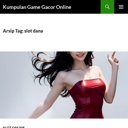
Langsung
Cari
Kumpulan Game Gacor Online
ke
MENU
isi
UTAMA
Arsip Tag: slot dana
SLOT ONLINE