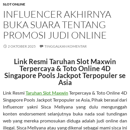
SLOT ONLINE
INFLUENCER AKHIRNYA
BUKA SUARA TENTANG
PROMOSI JUDI ONLINE
2 OKTOBER 2025
TINGGALKAN KOMENTAR
Link Resmi Taruhan Slot Maxwin
Terpercaya & Toto Online 4D
Singapore Pools Jackpot Terpopuler se
Asia
Link Resmi
Taruhan Slot Maxwin
Terpercaya & Toto Online 4D
Singapore Pools Jackpot Terpopuler se Asia, Pihak berasal dari
Influencer yakni Sisca Mellyana yang dulu mengunggah
konten endorsement selanjutnya buka nada soal tundingan
web yang mereka promosukan diduga adalah judi online dan
illegal. Sisca Mellyana atau yang dikenal sebagai mami sisca ini