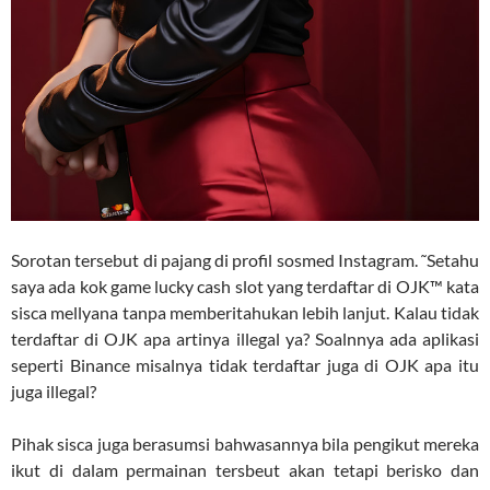
Sorotan tersebut di pajang di profil sosmed Instagram. ˜Setahu
saya ada kok game lucky cash slot yang terdaftar di OJK™ kata
sisca mellyana tanpa memberitahukan lebih lanjut. Kalau tidak
terdaftar di OJK apa artinya illegal ya? Soalnnya ada aplikasi
seperti Binance misalnya tidak terdaftar juga di OJK apa itu
juga illegal?
Pihak sisca juga berasumsi bahwasannya bila pengikut mereka
ikut di dalam permainan tersbeut akan tetapi berisko dan