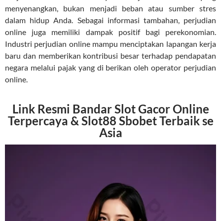
menyenangkan, bukan menjadi beban atau sumber stres
dalam hidup Anda. Sebagai informasi tambahan, perjudian
online juga memiliki dampak positif bagi perekonomian.
Industri perjudian online mampu menciptakan lapangan kerja
baru dan memberikan kontribusi besar terhadap pendapatan
negara melalui pajak yang di berikan oleh operator perjudian
online.
Link Resmi Bandar Slot Gacor Online
Terpercaya & Slot88 Sbobet Terbaik se
Asia