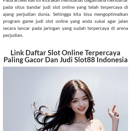
pada situs bandar judi slot online yang telah terpercaya di
ajang perjudian dunia. Sehingga kita bisa mengoptimalkan
program game judi slot online yang anda sukai agar jalan
secara lancar pada jaringan yang sudah terpercaya di arena
perjudian.
Link Daftar Slot Online Terpercaya
Paling Gacor Dan Judi Slot88 Indonesia