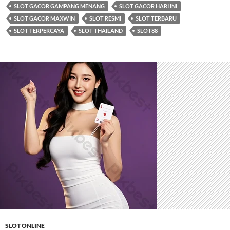
SLOT GACOR GAMPANG MENANG
SLOT GACOR HARI INI
SLOT GACOR MAXWIN
SLOT RESMI
SLOT TERBARU
SLOT TERPERCAYA
SLOT THAILAND
SLOT88
SLOT ONLINE