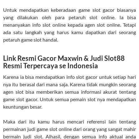
Untuk mendapatkan keberadaan game slot gacor biasanya
yang dilakukan oleh para petaruh slot online. Ia bisa
menanyakan info slot online kepada agen slot online. Tetapi
ada satu langkah yang harus kamu dapatkan dari seorang
petaruh game slot handal.
Link Resmi Gacor Maxwin & Judi Slot88
Resmi Terpercaya se Indonesia
Karena ia bisa mendapatkan info slot gacor untuk setiap hari
nya itu berasal dari mana saja. Karena tidak mungkin seorang
agen slot bisa memberikan semua informasi akurat tentang
game slot gacor. Untuk semua pemain slot nya mendapatkan
keuntungan besar.
Maka dari itu kamu harus mencari referensi lain tentang
permainan judi game slot online dari orang yang sangat mahir
bermain judi slot. Alhasil, dengan semua info aktual anda