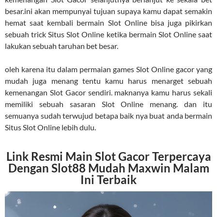
besar.ini akan mempunyai tujuan supaya kamu dapat semakin
hemat saat kembali bermain Slot Online bisa juga pikirkan
sebuah trick Situs Slot Online ketika bermain Slot Online saat
lakukan sebuah taruhan bet besar.
oleh karena itu dalam permaian games Slot Online gacor yang
mudah juga menang tentu kamu harus menarget sebuah
kemenangan Slot Gacor sendiri. maknanya kamu harus sekali
memiliki sebuah sasaran Slot Online menang. dan itu
semuanya sudah terwujud betapa baik nya buat anda bermain
Situs Slot Online lebih dulu.
Link Resmi Main Slot Gacor Terpercaya
Dengan Slot88 Mudah Maxwin Malam
Ini Terbaik