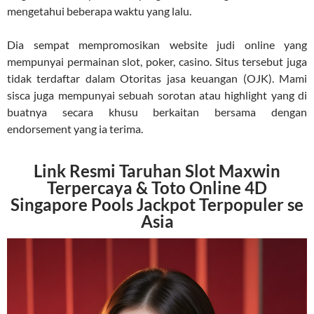
mengetahui beberapa waktu yang lalu.
Dia sempat mempromosikan website judi online yang
mempunyai permainan slot, poker, casino. Situs tersebut juga
tidak terdaftar dalam Otoritas jasa keuangan (OJK). Mami
sisca juga mempunyai sebuah sorotan atau highlight yang di
buatnya secara khusu berkaitan bersama dengan
endorsement yang ia terima.
Link Resmi Taruhan Slot Maxwin
Terpercaya & Toto Online 4D
Singapore Pools Jackpot Terpopuler se
Asia