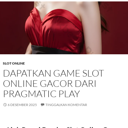
SLOT ONLINE
DAPATKAN GAME SLOT
ONLINE GACOR DARI
PRAGMATIC PLAY
6 DESEMBER 2025
TINGGALKAN KOMENTAR