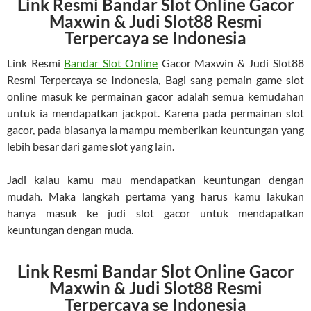
Link Resmi Bandar Slot Online Gacor
Maxwin & Judi Slot88 Resmi
Terpercaya se Indonesia
Link Resmi
Bandar Slot Online
Gacor Maxwin & Judi Slot88
Resmi Terpercaya se Indonesia, Bagi sang pemain game slot
online masuk ke permainan gacor adalah semua kemudahan
untuk ia mendapatkan jackpot. Karena pada permainan slot
gacor, pada biasanya ia mampu memberikan keuntungan yang
lebih besar dari game slot yang lain.
Jadi kalau kamu mau mendapatkan keuntungan dengan
mudah. Maka langkah pertama yang harus kamu lakukan
hanya masuk ke judi slot gacor untuk mendapatkan
keuntungan dengan muda.
Link Resmi Bandar Slot Online Gacor
Maxwin & Judi Slot88 Resmi
Terpercaya se Indonesia