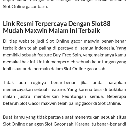
Slot Online gacor baru.
Link Resmi Terpercaya Dengan Slot88
Mudah Maxwin Malam Ini Terbaik
Di tiap website judi Slot Online gacor maxwin benar-benar
terbaik dan telah paling di percaya di semua indonesia. Yang
memikiki sebuah feature Buy Free Spin, yang maknanya kamu
memakai hak ini. Untuk memperoleh sebuah keuntungan yang
lebih saat anda bermain dalam Slot Online gacor sah.
Tidak ada ruginya benar-benar jika anda harapkan
memercayakan sebuah feature. Yang karena bisa di buktikan
malah justru memberikan keuntungan semua. Beberapa
betaruh Slot Gacor maxwin telah paling gacor di Slot Online.
Buat kamu yang tidak percaya saat menentukan sebuah situs
Slot Online dan agen Slot Gacor sah. Karena itu benar-benar di