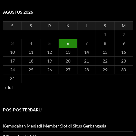
r
i
u
AGUSTUS 2026
n
t
S
S
R
K
J
S
M
u
k
1
2
:
3
4
5
6
7
8
9
10
11
12
13
14
15
16
17
18
19
20
21
22
23
24
25
26
27
28
29
30
31
« Jul
POS-POS TERBARU
Kemudahan Menjadi Member Slot di Situs Gerbangasia