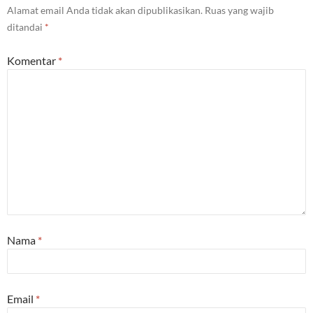
Alamat email Anda tidak akan dipublikasikan.
Ruas yang wajib
ditandai
*
Komentar
*
Nama
*
Email
*