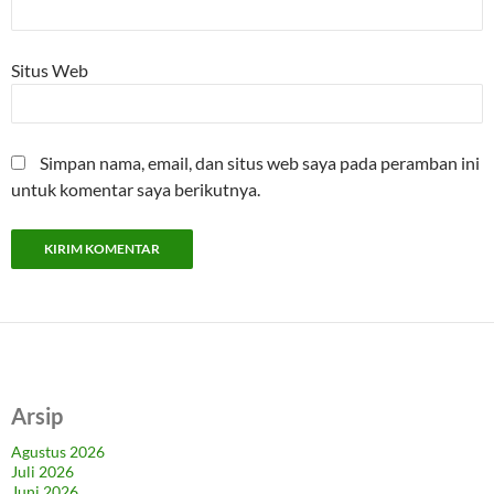
Situs Web
Simpan nama, email, dan situs web saya pada peramban ini
untuk komentar saya berikutnya.
Arsip
Agustus 2026
Juli 2026
Juni 2026