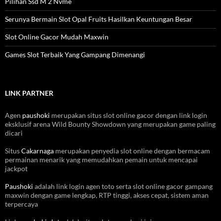
Pilihan Ssd M 2 Nvme
Serunya Bermain Slot Opal Fruits Hasilkan Keuntungan Besar
Slot Online Gacor Mudah Maxwin
Games Slot Terbaik Yang Gampang Dimenangi
LINK PARTNER
Agen
paushoki
merupakan situs slot online gacor dengan link login
eksklusif arena Wild Bounty Showdown yang merupakan game paling
dicari
Situs
Cakarnaga
merupakan penyedia slot online dengan bermacam
permainan menarik yang memudahkan pemain untuk mencapai
jackpot
Paushoki
adalah link login agen toto serta slot online gacor gampang
maxwin dengan game lengkap, RTP tinggi, akses cepat, sistem aman
terpercaya