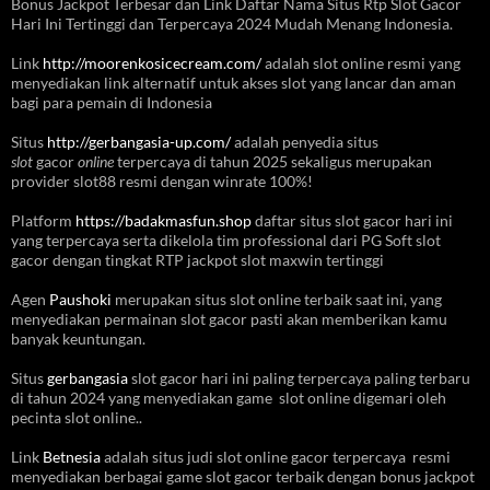
Bonus Jackpot Terbesar dan Link Daftar Nama Situs Rtp Slot Gacor
Hari Ini Tertinggi dan Terpercaya 2024 Mudah Menang Indonesia.
Link
http://moorenkosicecream.com/
adalah slot online resmi yang
menyediakan link alternatif untuk akses slot yang lancar dan aman
bagi para pemain di Indonesia
Situs
http://gerbangasia-up.com/
adalah penyedia situs
slot
gacor
online
terpercaya di tahun 2025 sekaligus merupakan
provider slot88 resmi dengan winrate 100%!
Platform
https://badakmasfun.shop
daftar situs slot gacor hari ini
yang terpercaya serta dikelola tim professional dari PG Soft slot
gacor dengan tingkat RTP jackpot slot maxwin tertinggi
Agen
Paushoki
merupakan situs slot online terbaik saat ini, yang
menyediakan permainan slot gacor pasti akan memberikan kamu
banyak keuntungan.
Situs
gerbangasia
slot gacor hari ini paling terpercaya paling terbaru
di tahun 2024 yang menyediakan game slot online digemari oleh
pecinta slot online..
Link
Betnesia
adalah situs judi slot online gacor terpercaya resmi
menyediakan berbagai game slot gacor terbaik dengan bonus jackpot