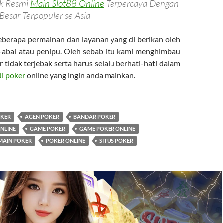
nk Resmi
Main Slot88 Online
Terpercaya Dengan
 Besar Terpopuler se Asia
beberapa permainan dan layanan yang di berikan oleh
l-abal atau penipu. Oleh sebab itu kami menghimbau
 tidak terjebak serta harus selalu berhati-hati dalam
di poker
online yang ingin anda mainkan.
OKER
AGEN POKER
BANDAR POKER
NLINE
GAME POKER
GAME POKER ONLINE
MAIN POKER
POKER ONLINE
SITUS POKER