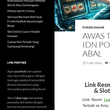
Kemudahan Menjadi Member
Slot di Situs Gerbangasia
Pilihan Ssd M 2 Nvme
Serunya Bermain Slot Opal
Fruits Hasilkan Keuntungan
Besar
POKER ONLINE
Slot Online Gacor Mudah
AWAS T
Maxwin
IDN PO
Games Slot Terbaik Yang
Gampang Dimenangi
ABAL
LINK PARTNER
1 MEI 2026
Agen
paushoki
merupakan
situs slot online gacor dengan
link login eksklusif arena Wild
Link Resm
Bounty Showdown yang
& Slot
merupakan game paling dicari
Situs
Cakarnaga
merupakan
Link Resmi
Log
penyedia slot online dengan
Terbaik se Asia
bermacam permainan menarik