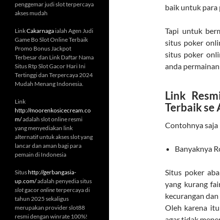
penggemar judi slot terpercaya
baik untuk para
akses mudah
Tapi untuk ber
Link
Cakarnaga
ialah Agen Judi
Game Bo Slot Online Terbaik
situs poker onl
Promo Bonus Jackpot
situs poker on
Terbesar dan Link Daftar Nama
anda permainan 
Situs Rtp Slot Gacor Hari Ini
Tertinggi dan Terpercaya 2024
Mudah Menang Indonesia.
Link Resm
Link
Terbaik se 
http://moorenkosicecream.co
m/
adalah slot online resmi
Contohnya saja 
yang menyediakan link
alternatif untuk akses slot yang
lancar dan aman bagi para
Banyaknya R
pemain di Indonesia
Situs poker ab
Situs
http://gerbangasia-
up.com/
adalah penyedia situs
yang kurang fai
slot
gacor
online
terpercaya di
kecurangan dan 
tahun 2025 sekaligus
Oleh karena itu
merupakan provider slot88
resmi dengan winrate 100%!
agar tidak mene