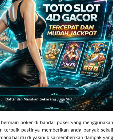
u bermain poker di bandar poker yang menggunakan
er terbaik pastinya memberikan anda banyak sekali
mana hal itu di yakini bisa memberikan dampak yang