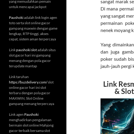
sangat marak sek
yang memudahkan pemain
untuk mencapai jackpot
Di mana permain
yang sangat men
Paushoki
adalah link login agen
permainan pok
toto serta slot online gacor
gampang maxwin dengan game
nenek moyang ki
lengkap, RTP tinggi, akses
cepat, sistem aman terpercaya
Yang dimainkan
Link
paushoki slot
adalah situs
dan juga gamb
slot gacor hari ini gampang
poker sudah bis
menang dengan pola gacor
jauh-jauh pergi 
terupdate mantap
Link taruhan
Link Resm
https://buzdelivery.com/
slot
online gacor hari ini slot
& Slot
terbaru dengan pola gacor
MAXWIN, Slot Online
gampang menang terpercaya
Link agen
Paushoki
menghadirkan pengalaman
bermain slot online Mahjong
gacor terbaik bersama slot