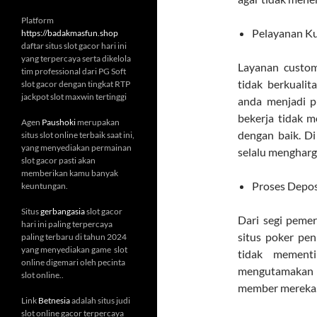
Platform
Pelayanan K
https://badakmasfun.shop
daftar situs slot gacor hari ini
yang terpercaya serta dikelola
Layanan custom
tim professional dari PG Soft
tidak berkuali
slot gacor dengan tingkat RTP
jackpot slot maxwin tertinggi
anda menjadi p
bekerja tidak
Agen
Paushoki
merupakan
dengan baik. D
situs slot online terbaik saat ini,
yang menyediakan permainan
selalu mengharg
slot gacor pasti akan
memberikan kamu banyak
Proses Depo
keuntungan.
Situs
gerbangasia
slot gacor
Dari segi peme
hari ini paling terpercaya
situs poker pe
paling terbaru di tahun 2024
yang menyediakan game slot
tidak mement
online digemari oleh pecinta
mengutamakan
slot online..
member mereka
Link
Betnesia
adalah situs judi
slot online gacor terpercaya