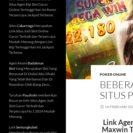
Situs Agen Rtp Slot Gacor
Online Tertinggi Hari Ini Resmi
Terpercaya Jackpot Terbesar.
Situs
Cakarnaga
Merupakan
Link Situs Judi Slot Online
Gacor Terbaik dan Terpercaya
Mudah Menang dengan Live
Rtp Tertinggi Hari Ini Jackpot
Terbesar.
Agen Resmi
Badakmas
Slot
Yang Merupakan Slot Yang
Berpusat DI Dubai Abu Dhabi
POKER ONLINE
Yang Telah Berlisensi Dan Di
BEBER
Resmikan Oleh Bang Zeus..
SITUS 
Taruhan
Paushoki
memberikan
Bocoran Info Situs Agen Judi
Slot Gacor Terbaik dan
14 FEBRUARI 20
Terpercaya No 1 2024 Mudah
Menang.
Link Age
Link
Semongkobet
Maxwin T
Memberikan Bocoran Link Slot