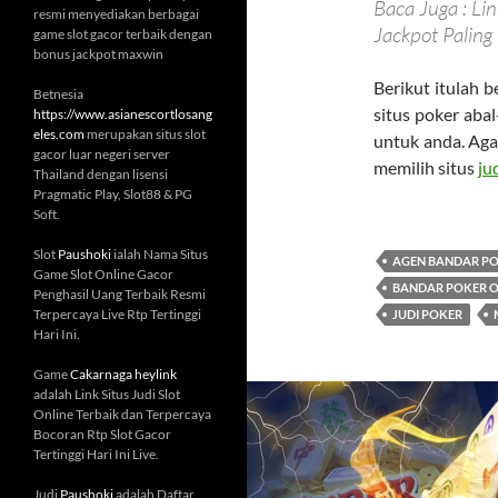
Baca Juga : Li
resmi menyediakan berbagai
Jackpot Paling
game slot gacor terbaik dengan
bonus jackpot maxwin
Berikut itulah 
Betnesia
situs poker aba
https://www.asianescortlosang
eles.com
merupakan situs slot
untuk anda. Agar
gacor luar negeri server
memilih situs
ju
Thailand dengan lisensi
Pragmatic Play, Slot88 & PG
Soft.
Slot
Paushoki
ialah Nama Situs
AGEN BANDAR P
Game Slot Online Gacor
BANDAR POKER O
Penghasil Uang Terbaik Resmi
Terpercaya Live Rtp Tertinggi
JUDI POKER
Hari Ini.
Game
Cakarnaga heylink
adalah Link Situs Judi Slot
Online Terbaik dan Terpercaya
Bocoran Rtp Slot Gacor
Tertinggi Hari Ini Live.
Judi
Paushoki
adalah Daftar