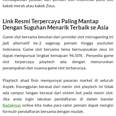
kakek merah atau kakek Zeus.
Link Resmi Terpercaya Paling Mantap
Dengan Suguhan Menarik Terbaik se Asia
Game slot bersama besutan dari provider slot microgaming ini
jadi alternatif ke-2 segenap pemain hingga youtuber
Indonesia. Game slot bersama tema bernuansakan zeus ini
dapat mempunyai tingkat kemajuan 96,50% . Penyedia game
slot terpercaya playtech ada dengan menurunkan
penampakan dan nuansa game slot terbarunya.
Playtech ahad finis mempunyai pasaran market di seluruh
Aspek. Keunggulan berasal dari mesin slot playtech ini tidak
ada campur tangan berasal dari sistem bot pada mesin slot.
Jika anda ingin lakukan pendaftaran di dalam bandar
Badakmas
online kita maka para calon pemain dapat mengisi
formulir pendaftaran bersama dengan mudah.