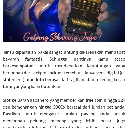
Tentu dipastikan bakal sangat untung dikarenakan mendapat
bayaran fantastis. Sehingga nantinya kamu tetap
berkesempatan untuk mendapatkan keuntungan yang
berlimpah dari jackpot-jackpot tersebut. Hanya versi digital (e-
statement) atau foto berasal dari tagihan atau rekening koran
teranyar yang kami butuhkan.
Slot keluaran habanero yang memberikan free spin hingga 12x
dan kemenangan hingga 3000x berasal dari jumlah bet anda.
Pastikan untuk mengatur jumlah payline anda untuk
menambah peluang menang yang lebih besar. juga
mendapatkan julukan dari pemain slot Indonesia yaitu slot