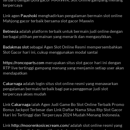
terpercaya
Link agen
Paushoki
menghadirkan pengalaman bermain slot online
Mahjong gacor terbaik bersama slot gacor Maxwin
Betnesia
adalah platform terbaik untuk bermain judi online dengan
berbagai pilihan permainan yang menarik dan mengasyikkan.
Badakmas slot
sebagai Agen Slot Online Resmi mempersembahkan
Slot Gacor hari ini, cukup menggunakan modal santai
https://roncoparts.com
merupakan situs slot gacor hari ini dengan
RTP live tertinggi gampang menang yang menjamin setiap user akan
mendapatkan
Cakarnaga
adalah login situs slot online resmi yang menawarkan
pengalaman bermain terbaik bagi para penggemar judi slot
terpercaya akses mudah
Link
Cakarnaga
ialah Agen Judi Game Bo Slot Online Terbaik Promo
Bonus Jackpot Terbesar dan Link Daftar Nama Situs Rtp Slot Gacor
Hari Ini Tertinggi dan Terpercaya 2024 Mudah Menang Indonesia.
Link
http://moorenkosicecream.com/
adalah slot online resmi yang