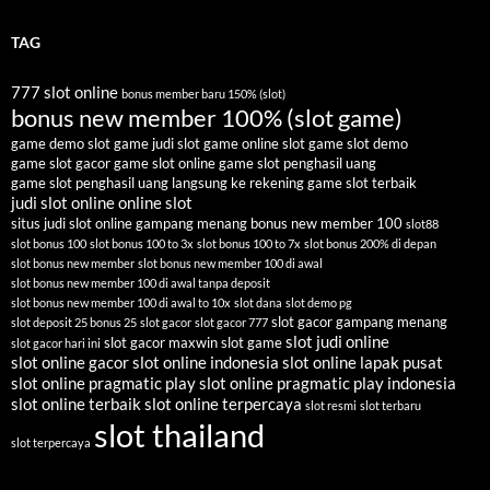
TAG
777 slot online
bonus member baru 150% (slot)
bonus new member 100% (slot game)
game demo slot
game judi slot
game online slot
game slot demo
game slot gacor
game slot online
game slot penghasil uang
game slot penghasil uang langsung ke rekening
game slot terbaik
judi slot online
online slot
situs judi slot online gampang menang bonus new member 100
slot88
slot bonus 100
slot bonus 100 to 3x
slot bonus 100 to 7x
slot bonus 200% di depan
slot bonus new member
slot bonus new member 100 di awal
slot bonus new member 100 di awal tanpa deposit
slot bonus new member 100 di awal to 10x
slot dana
slot demo pg
slot gacor gampang menang
slot deposit 25 bonus 25
slot gacor
slot gacor 777
slot judi online
slot gacor maxwin
slot game
slot gacor hari ini
slot online gacor
slot online indonesia
slot online lapak pusat
slot online pragmatic play
slot online pragmatic play indonesia
slot online terbaik
slot online terpercaya
slot resmi
slot terbaru
slot thailand
slot terpercaya