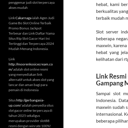
penggemar judi slot terpercaya
hebat, kami ber
akses mudah
berkualitas yang
terbaik mudah 
Link
Cakarnaga
ialah Agen Judi
Game Bo Slot Online Terbaik
Promo Bonus Jackpot
Slot server ind
Terbesar dan Link Daftar Nama
beberapa negara
Situs Rtp Slot Gacor Hari Ini
Tertinggi dan Terpercaya 2024
maxwin, karena
Mudah Menang Indonesia.
hebat yang jel
kelihatan dari rt
Link
http://moorenkosicecream.co
m/
adalah slot online resmi
yang menyediakan link
Link Resmi
alternatif untuk akses slot yang
Gampang Ma
lancar dan aman bagi para
pemain di Indonesia
Sampai slot mu
Indonesia. Dat
Situs
http://gerbangasia-
up.com/
adalah penyedia situs
maxwin sudah sa
slot
gacor
online
terpercaya di
internasional. K
tahun 2025 sekaligus
beberapa piliha
merupakan provider slot88
resmi dengan winrate 100%!