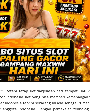
25 tetapi tetap ketidakjelasan cari tempat untuk
acor indonesia slot yang bisa memberi kemenangan?
ver indonesia terkini sekarang ini ada sebagai rumah
k anggota Indonesia. Dengan pemakaian tehnologi