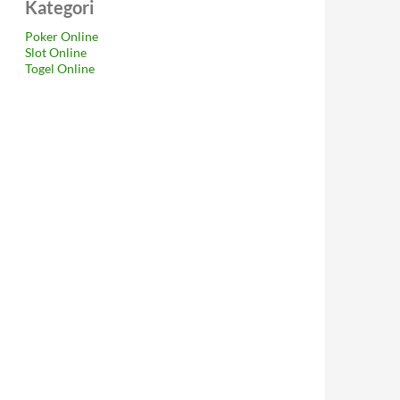
Kategori
Poker Online
Slot Online
Togel Online