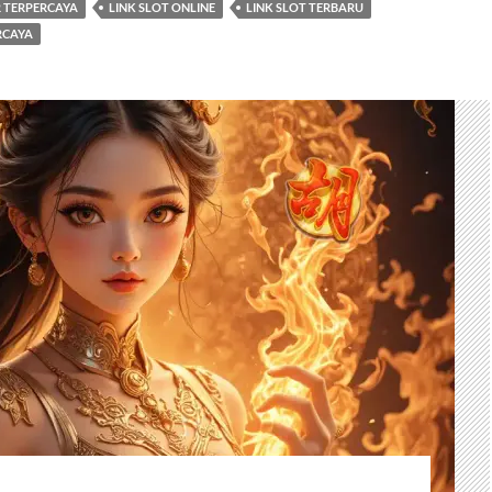
R TERPERCAYA
LINK SLOT ONLINE
LINK SLOT TERBARU
RCAYA