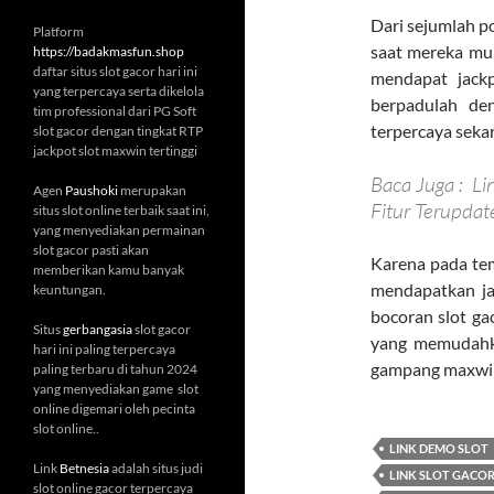
Dari sejumlah p
Platform
saat mereka mul
https://badakmasfun.shop
daftar situs slot gacor hari ini
mendapat jack
yang terpercaya serta dikelola
berpadulah de
tim professional dari PG Soft
terpercaya sekar
slot gacor dengan tingkat RTP
jackpot slot maxwin tertinggi
Baca Juga : L
Agen
Paushoki
merupakan
Fitur Terupda
situs slot online terbaik saat ini,
yang menyediakan permainan
slot gacor pasti akan
Karena pada tem
memberikan kamu banyak
mendapatkan jac
keuntungan.
bocoran slot ga
Situs
gerbangasia
slot gacor
yang memudah
hari ini paling terpercaya
gampang maxwi
paling terbaru di tahun 2024
yang menyediakan game slot
online digemari oleh pecinta
slot online..
LINK DEMO SLOT
Link
Betnesia
adalah situs judi
LINK SLOT GACO
slot online gacor terpercaya