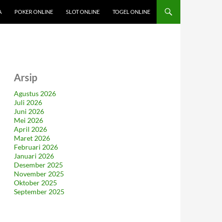
A
POKER ONLINE
SLOT ONLINE
TOGEL ONLINE
Arsip
Agustus 2026
Juli 2026
Juni 2026
Mei 2026
April 2026
Maret 2026
Februari 2026
Januari 2026
Desember 2025
November 2025
Oktober 2025
September 2025