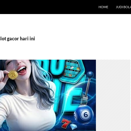
HOME
JUDI BOL
slot gacor hari ini