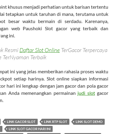
oint khusus menjadi perhatian untuk barisan tertentu
ai tetapkan untuk taruhan di mana, terutama untuk
pot besar waktu bermain di serdadu. Karenanya,
ngan web Paushoki Slot gacor yang terbaik dan
ang ini.
ink Resmi
Daftar Slot Online
TerGacor Terpercaya
te TerNyaman Terbaik
pat ini yang jelas memberikan rahasia proses waktu
kpot setiap harinya. Slot online siapkan informasi
cor hari ini lengkap dengan jam gacor dan pola gacor
kan Anda memenangkan permainan
judi slot
gacor
n.
LINK GACOR SLOT
LINK RTP SLOT
LINK SLOT DEMO
R
LINK SLOT GACOR HARI INI