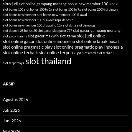
situs judi slot online gampang menang bonus new member 100
slot88
slot bonus 100
slot bonus 100 to 3x
slot bonus 100 to 7x
slot bonus 200% di depan
slot bonus new member
slot bonus new member 100 di awal
slot bonus new member 100 di awal tanpa deposit
slot bonus new member 100 di awal to 10x
slot dana
slot demo pg
slot gacor gampang menang
slot deposit 25 bonus 25
slot gacor
slot gacor 777
slot judi online
slot gacor maxwin
slot game
slot gacor hari ini
slot online gacor
slot online indonesia
slot online lapak pusat
slot online pragmatic play
slot online pragmatic play indonesia
slot online terbaik
slot online terpercaya
slot resmi
slot terbaru
slot thailand
slot terpercaya
ARSIP
Agustus 2026
Juli 2026
Juni 2026
Mei 2026