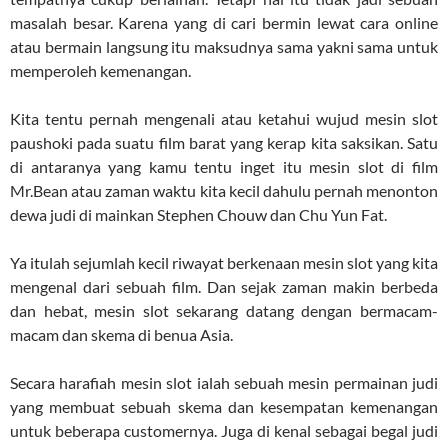
masalah besar. Karena yang di cari bermin lewat cara online
atau bermain langsung itu maksudnya sama yakni sama untuk
memperoleh kemenangan.
Kita tentu pernah mengenali atau ketahui wujud mesin slot
paushoki pada suatu film barat yang kerap kita saksikan. Satu
di antaranya yang kamu tentu inget itu mesin slot di film
Mr.Bean atau zaman waktu kita kecil dahulu pernah menonton
dewa judi di mainkan Stephen Chouw dan Chu Yun Fat.
Ya itulah sejumlah kecil riwayat berkenaan mesin slot yang kita
mengenal dari sebuah film. Dan sejak zaman makin berbeda
dan hebat, mesin slot sekarang datang dengan bermacam-
macam dan skema di benua Asia.
Secara harafiah mesin slot ialah sebuah mesin permainan judi
yang membuat sebuah skema dan kesempatan kemenangan
untuk beberapa customernya. Juga di kenal sebagai begal judi