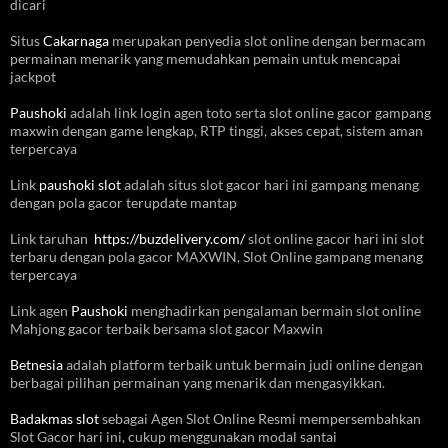
dicari
Situs
Cakarnaga
merupakan penyedia slot online dengan bermacam
permainan menarik yang memudahkan pemain untuk mencapai
jackpot
Paushoki
adalah link login agen toto serta slot online gacor gampang
maxwin dengan game lengkap, RTP tinggi, akses cepat, sistem aman
terpercaya
Link
paushoki slot
adalah situs slot gacor hari ini gampang menang
dengan pola gacor terupdate mantap
Link taruhan
https://buzdelivery.com/
slot online gacor hari ini slot
terbaru dengan pola gacor MAXWIN, Slot Online gampang menang
terpercaya
Link agen
Paushoki
menghadirkan pengalaman bermain slot online
Mahjong gacor terbaik bersama slot gacor Maxwin
Betnesia
adalah platform terbaik untuk bermain judi online dengan
berbagai pilihan permainan yang menarik dan mengasyikkan.
Badakmas slot
sebagai Agen Slot Online Resmi mempersembahkan
Slot Gacor hari ini, cukup menggunakan modal santai