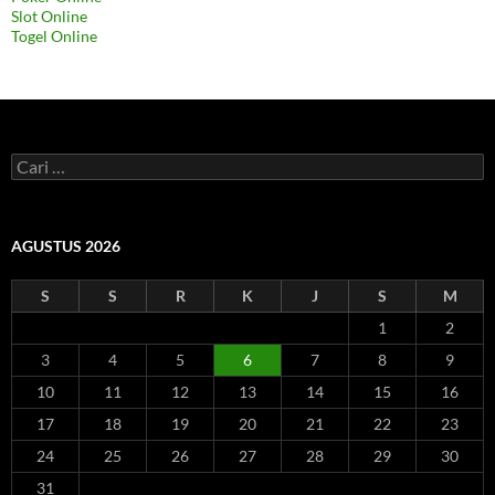
Slot Online
Togel Online
C
a
r
i
u
AGUSTUS 2026
n
t
S
S
R
K
J
S
M
u
k
1
2
:
3
4
5
6
7
8
9
10
11
12
13
14
15
16
17
18
19
20
21
22
23
24
25
26
27
28
29
30
31