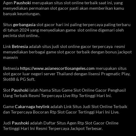
Agen
Paushoki
merupakan situs slot online terbaik saat ini, yang
menyediakan permainan slot gacor pasti akan memberikan kamu
banyak keuntungan.
Situs
gerbangasia
slot gacor hari ini paling terpercaya paling terbaru
di tahun 2024 yang menyediakan game slot online digemari oleh
pecinta slot online..
Link
Betnesia
adalah situs judi slot online gacor terpercaya resmi
menyediakan berbagai game slot gacor terbaik dengan bonus jackpot
maxwin
Betnesia
https://www.asianescortlosangeles.com
merupakan situs
slot gacor luar negeri server Thailand dengan lisensi Pragmatic Play,
Slot88 & PG Soft.
Slot
Paushoki
ialah Nama Situs Game Slot Online Gacor Penghasil
Uang Terbaik Resmi Terpercaya Live Rtp Tertinggi Hari Ini.
Game
Cakarnaga heylink
adalah Link Situs Judi Slot Online Terbaik
dan Terpercaya Bocoran Rtp Slot Gacor Tertinggi Hari Ini Live.
Judi
Paushoki
adalah Daftar Situs Agen Rtp Slot Gacor Online
Tertinggi Hari Ini Resmi Terpercaya Jackpot Terbesar.