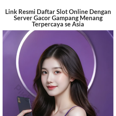
Link Resmi Daftar Slot Online Dengan
Server Gacor Gampang Menang
Terpercaya se Asia