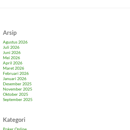
Arsip
Agustus 2026
Juli 2026
Juni 2026
Mei 2026
April 2026
Maret 2026
Februari 2026
Januari 2026
Desember 2025
November 2025
Oktober 2025
September 2025
Kategori
Poker Online