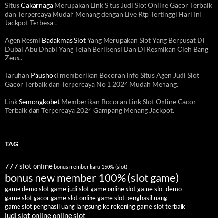
Situs
Cakarnaga
Merupakan Link Situs Judi Slot Online Gacor Terbaik
dan Terpercaya Mudah Menang dengan Live Rtp Tertinggi Hari Ini
Jackpot Terbesar.
Agen Resmi
Badakmas Slot
Yang Merupakan Slot Yang Berpusat DI
Dubai Abu Dhabi Yang Telah Berlisensi Dan Di Resmikan Oleh Bang
Zeus..
Taruhan
Paushoki
memberikan Bocoran Info Situs Agen Judi Slot
Gacor Terbaik dan Terpercaya No 1 2024 Mudah Menang.
Link
Semongkobet
Memberikan Bocoran Link Slot Online Gacor
Terbaik dan Terpercaya 2024 Gampang Menang Jackpot.
TAG
777 slot online
bonus member baru 150% (slot)
bonus new member 100% (slot game)
game demo slot
game judi slot
game online slot
game slot demo
game slot gacor
game slot online
game slot penghasil uang
game slot penghasil uang langsung ke rekening
game slot terbaik
judi slot online
online slot