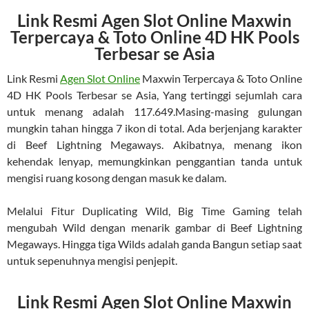
Link Resmi Agen Slot Online Maxwin
Terpercaya & Toto Online 4D HK Pools
Terbesar se Asia
Link Resmi
Agen Slot Online
Maxwin Terpercaya & Toto Online
4D HK Pools Terbesar se Asia, Yang tertinggi sejumlah cara
untuk menang adalah 117.649.Masing-masing gulungan
mungkin tahan hingga 7 ikon di total. Ada berjenjang karakter
di Beef Lightning Megaways. Akibatnya, menang ikon
kehendak lenyap, memungkinkan penggantian tanda untuk
mengisi ruang kosong dengan masuk ke dalam.
Melalui Fitur Duplicating Wild, Big Time Gaming telah
mengubah Wild dengan menarik gambar di Beef Lightning
Megaways. Hingga tiga Wilds adalah ganda Bangun setiap saat
untuk sepenuhnya mengisi penjepit.
Link Resmi Agen Slot Online Maxwin