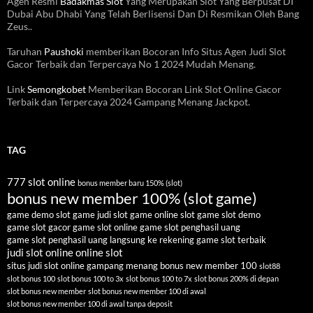
Agen Resmi
Badakmas Slot
Yang Merupakan Slot Yang Berpusat DI
Dubai Abu Dhabi Yang Telah Berlisensi Dan Di Resmikan Oleh Bang
Zeus..
Taruhan
Paushoki
memberikan Bocoran Info Situs Agen Judi Slot
Gacor Terbaik dan Terpercaya No 1 2024 Mudah Menang.
Link
Semongkobet
Memberikan Bocoran Link Slot Online Gacor
Terbaik dan Terpercaya 2024 Gampang Menang Jackpot.
TAG
777 slot online
bonus member baru 150% (slot)
bonus new member 100% (slot game)
game demo slot
game judi slot
game online slot
game slot demo
game slot gacor
game slot online
game slot penghasil uang
game slot penghasil uang langsung ke rekening
game slot terbaik
judi slot online
online slot
situs judi slot online gampang menang bonus new member 100
slot88
slot bonus 100
slot bonus 100 to 3x
slot bonus 100 to 7x
slot bonus 200% di depan
slot bonus new member
slot bonus new member 100 di awal
slot bonus new member 100 di awal tanpa deposit