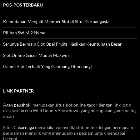
POS-POS TERBARU
Kemudahan Menjadi Member Slot di Situs Gerbangasia
Pilihan Ssd M 2 Nvme
Serunya Bermain Slot Opal Fruits Hasilkan Keuntungan Besar
Slot Online Gacor Mudah Maxwin
Games Slot Terbaik Yang Gampang Dimenangi
LINK PARTNER
Agen
paushoki
merupakan situs slot online gacor dengan link login
eksklusif arena Wild Bounty Showdown yang merupakan game paling
dicari
Situs
Cakarnaga
merupakan penyedia slot online dengan bermacam
permainan menarik yang memudahkan pemain untuk mencapai
jackpot