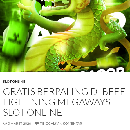
SLOT ONLINE
GRATIS BERPALING DI BEEF
LIGHTNING MEGAWAYS
SLOT ONLINE
3 MARET 2026
TINGGALKAN KOMENTAR