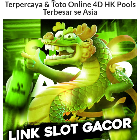
Terpercaya & Toto Online 4D HK Pools
Terbesar se Asia