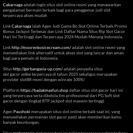
Cakarnaga
adalah login situs slot online resmi yang menawarkan
pengalaman bermain terbaik bagi para penggemar judi slot
terpercaya akses mudah
Link
Cakarnaga
ialah Agen Judi Game Bo Slot Online Terbaik Promo
Bonus Jackpot Terbesar dan Link Daftar Nama Situs Rtp Slot Gacor
Hari Ini Tertinggi dan Terpercaya 2024 Mudah Menang Indonesia.
Link
http://moorenkosicecream.com/
adalah slot online resmi yang
menyediakan link alternatif untuk akses slot yang lancar dan aman
bagi para pemain di Indonesia
Situs
http://gerbangasia-up.com/
adalah penyedia situs
slot
gacor
online
terpercaya di tahun 2025 sekaligus merupakan
provider slot88 resmi dengan winrate 100%!
Platform
https://badakmasfun.shop
daftar situs slot gacor hari ini
yang terpercaya serta dikelola tim professional dari PG Soft slot
gacor dengan tingkat RTP jackpot slot maxwin tertinggi
Agen
Paushoki
merupakan situs slot online terbaik saat ini, yang
menyediakan permainan slot gacor pasti akan memberikan kamu
banyak keuntungan.
Situs
gerbangasia
slot gacor hari ini paling terpercaya paling terbaru