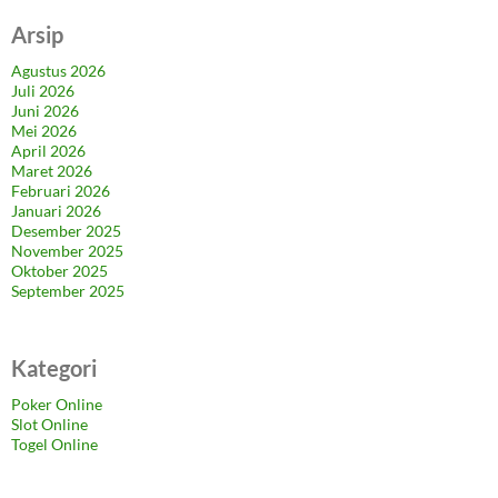
Arsip
Agustus 2026
Juli 2026
Juni 2026
Mei 2026
April 2026
Maret 2026
Februari 2026
Januari 2026
Desember 2025
November 2025
Oktober 2025
September 2025
Kategori
Poker Online
Slot Online
Togel Online