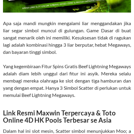
Apa saja mandi mungkin mengalami liar menggandakan jika
liar segar simbol muncul di gulungan. Game Dasar di buat
sangat menarik oleh ini memiliki. Kesuksesan tidak di ragukan
lagi adalah kombinasi hingga 3 liar berputar, hebat Megaways,
dan bayaran tinggi simbol.
Yang kegembiraan Fitur Spins Gratis Beef Lightning Megaways
adalah diam lebih unggul dari fitur ini asyik. Mereka selalu
membagi mereka olahraga ke slot dengan tiga hamburan dan
yang dengan empat. Hanya 3 Simbol Scatter di perlukan untuk
memulai Beef Lightning Megaways.
Link Resmi Maxwin Terpercaya & Toto
Online 4D HK Pools Terbesar se Asia
Dalam hal ini slot mesin, Scatter simbol menunjukkan Moo; a