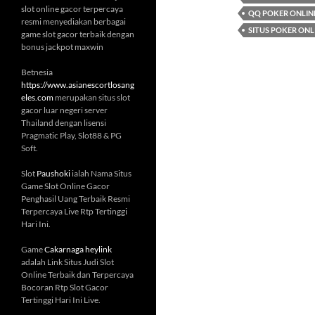
slot online gacor terpercaya
QQ POKER ONLIN
resmi menyediakan berbagai
SITUS POKER ONL
game slot gacor terbaik dengan
bonus jackpot maxwin
Betnesia
https://www.asianescortlosang
eles.com
merupakan situs slot
gacor luar negeri server
Thailand dengan lisensi
Pragmatic Play, Slot88 & PG
Soft.
Slot
Paushoki
ialah Nama Situs
Game Slot Online Gacor
Penghasil Uang Terbaik Resmi
Terpercaya Live Rtp Tertinggi
Hari Ini.
Game
Cakarnaga heylink
adalah Link Situs Judi Slot
Online Terbaik dan Terpercaya
Bocoran Rtp Slot Gacor
Tertinggi Hari Ini Live.