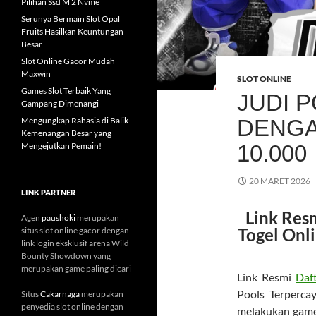
Pilihan Ssd M 2 Nvme
Serunya Bermain Slot Opal
Fruits Hasilkan Keuntungan
Besar
Slot Online Gacor Mudah
Maxwin
SLOT ONLINE
Games Slot Terbaik Yang
JUDI 
Gampang Dimenangi
Mengungkap Rahasia di Balik
DENGA
Kemenangan Besar yang
Mengejutkan Pemain!
10.000
20 MARET 2026
LINK PARTNER
Link Res
Agen
paushoki
merupakan
Togel Onl
situs slot online gacor dengan
link login eksklusif arena Wild
Bounty Showdown yang
merupakan game paling dicari
Link Resmi
Daf
Pools Terperca
Situs
Cakarnaga
merupakan
penyedia slot online dengan
melakukan game 