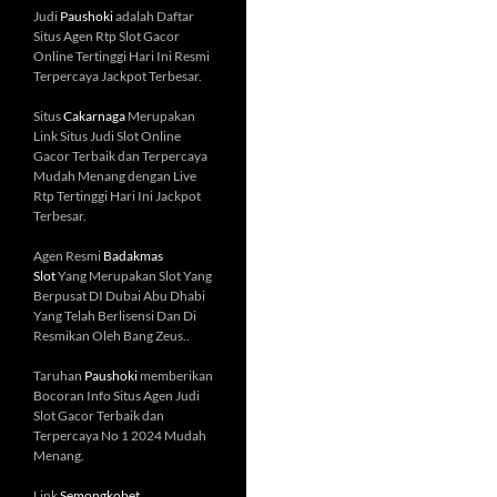
Judi
Paushoki
adalah Daftar
Situs Agen Rtp Slot Gacor
Online Tertinggi Hari Ini Resmi
Terpercaya Jackpot Terbesar.
Situs
Cakarnaga
Merupakan
Link Situs Judi Slot Online
Gacor Terbaik dan Terpercaya
Mudah Menang dengan Live
Rtp Tertinggi Hari Ini Jackpot
Terbesar.
Agen Resmi
Badakmas
Slot
Yang Merupakan Slot Yang
Berpusat DI Dubai Abu Dhabi
Yang Telah Berlisensi Dan Di
Resmikan Oleh Bang Zeus..
Taruhan
Paushoki
memberikan
Bocoran Info Situs Agen Judi
Slot Gacor Terbaik dan
Terpercaya No 1 2024 Mudah
Menang.
Link
Semongkobet