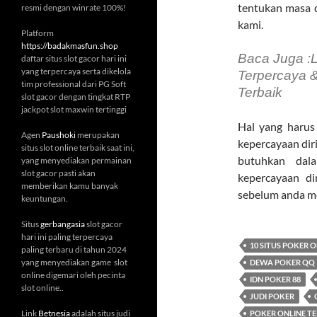
tentukan masa 
resmi dengan winrate 100%!
kami.
Platform
https://badakmasfun.shop
Baca Juga :
daftar situs slot gacor hari ini
yang terpercaya serta dikelola
Terpercaya &
tim professional dari PG Soft
Terbaik
slot gacor dengan tingkat RTP
jackpot slot maxwin tertinggi
Hal yang harus
Agen
Paushoki
merupakan
kepercayaan diri
situs slot online terbaik saat ini,
butuhkan da
yang menyediakan permainan
slot gacor pasti akan
kepercayaan di
memberikan kamu banyak
sebelum anda m
keuntungan.
Situs
gerbangasia
slot gacor
hari ini paling terpercaya
10 SITUS POKER 
paling terbaru di tahun 2024
yang menyediakan game slot
DEWA POKER QQ
online digemari oleh pecinta
IDN POKER 88
slot online..
JUDI POKER
Link
Betnesia
adalah situs judi
POKER ONLINE T