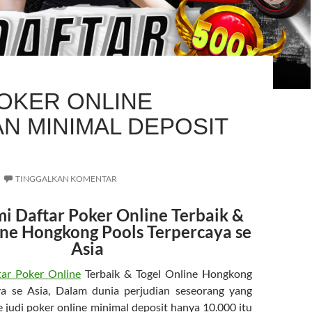
POKER ONLINE
N MINIMAL DEPOSIT
TINGGALKAN KOMENTAR
mi Daftar Poker Online Terbaik &
ine Hongkong Pools Terpercaya se
Asia
tar Poker Online
Terbaik & Togel Online Hongkong
ya se Asia, Dalam dunia perjudian seseorang yang
judi poker online minimal deposit hanya 10.000 itu