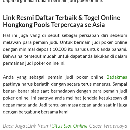
dapat di gunakan dalam bermain judi poker online.
Link Resmi Daftar Terbaik & Togel Online
Hongkong Pools Terpercaya se Asia
Hal ini juga yang di sebut sebagai persiapan diri sebelum
melawan para pemain judi. Untuk bermain judi poker online
dengan minimal deposit 10.000 itu harus untuk anda pahami.
Bahwa hal tersebut mudah untuk dapat anda lakukan di dalam
permainan judi poker online ini.
Anda yang sebagai pemain judi poker online
Badakmas
pastinya harus berlatih dengan secara terus menerus. Sampai
benar- benar siap saat berhadapan dengan para pemain judi
poker online. Ini saatnya anda melihat jendela kesuksesan di
depan mata anda. Jadi tentukan masa depan anda saat ini juga
dengan bergabung bersama kami.
Baca Juga :Link Resmi
Situs Slot Online
Gacor Terpercaya