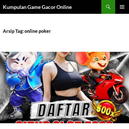
Langsung
Cari
Kumpulan Game Gacor Online
ke
MENU
isi
UTAMA
Arsip Tag: online poker