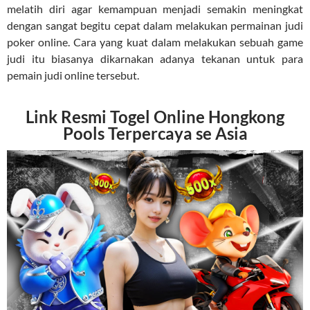
melatih diri agar kemampuan menjadi semakin meningkat
dengan sangat begitu cepat dalam melakukan permainan judi
poker online. Cara yang kuat dalam melakukan sebuah game
judi itu biasanya dikarnakan adanya tekanan untuk para
pemain judi online tersebut.
Link Resmi Togel Online Hongkong
Pools Terpercaya se Asia