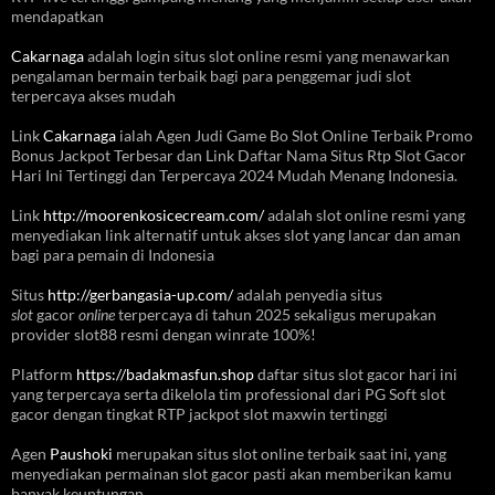
mendapatkan
Cakarnaga
adalah login situs slot online resmi yang menawarkan
pengalaman bermain terbaik bagi para penggemar judi slot
terpercaya akses mudah
Link
Cakarnaga
ialah Agen Judi Game Bo Slot Online Terbaik Promo
Bonus Jackpot Terbesar dan Link Daftar Nama Situs Rtp Slot Gacor
Hari Ini Tertinggi dan Terpercaya 2024 Mudah Menang Indonesia.
Link
http://moorenkosicecream.com/
adalah slot online resmi yang
menyediakan link alternatif untuk akses slot yang lancar dan aman
bagi para pemain di Indonesia
Situs
http://gerbangasia-up.com/
adalah penyedia situs
slot
gacor
online
terpercaya di tahun 2025 sekaligus merupakan
provider slot88 resmi dengan winrate 100%!
Platform
https://badakmasfun.shop
daftar situs slot gacor hari ini
yang terpercaya serta dikelola tim professional dari PG Soft slot
gacor dengan tingkat RTP jackpot slot maxwin tertinggi
Agen
Paushoki
merupakan situs slot online terbaik saat ini, yang
menyediakan permainan slot gacor pasti akan memberikan kamu
banyak keuntungan.