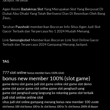
Jackpot Terbesar.
Agen Resmi
Badakmas Slot
Yang Merupakan Slot Yang Berpusat DI
Dubai Abu Dhabi Yang Telah Berlisensi Dan Di Resmikan Oleh Bang
Zeus..
Taruhan
Paushoki
memberikan Bocoran Info Situs Agen Judi Slot
Gacor Terbaik dan Terpercaya No 1 2024 Mudah Menang.
Link
Semongkobet
Memberikan Bocoran Link Slot Online Gacor
Terbaik dan Terpercaya 2024 Gampang Menang Jackpot.
TAG
777 slot online
bonus member baru 150% (slot)
bonus new member 100% (slot game)
game demo slot
game judi slot
game online slot
game slot demo
game slot gacor
game slot online
game slot penghasil uang
game slot penghasil uang langsung ke rekening
game slot terbaik
judi slot online
online slot
situs judi slot online gampang menang bonus new member 100
slot88
slot bonus 100
slot bonus 100 to 3x
slot bonus 100 to 7x
slot bonus 200% di depan