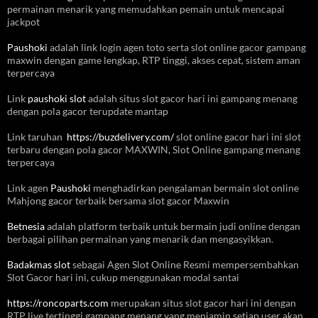
permainan menarik yang memudahkan pemain untuk mencapai
jackpot
Paushoki
adalah link login agen toto serta slot online gacor gampang
maxwin dengan game lengkap, RTP tinggi, akses cepat, sistem aman
terpercaya
Link
paushoki slot
adalah situs slot gacor hari ini gampang menang
dengan pola gacor terupdate mantap
Link taruhan
https://buzdelivery.com/
slot online gacor hari ini slot
terbaru dengan pola gacor MAXWIN, Slot Online gampang menang
terpercaya
Link agen
Paushoki
menghadirkan pengalaman bermain slot online
Mahjong gacor terbaik bersama slot gacor Maxwin
Betnesia
adalah platform terbaik untuk bermain judi online dengan
berbagai pilihan permainan yang menarik dan mengasyikkan.
Badakmas slot
sebagai Agen Slot Online Resmi mempersembahkan
Slot Gacor hari ini, cukup menggunakan modal santai
https://roncoparts.com
merupakan situs slot gacor hari ini dengan
RTP live tertinggi gampang menang yang menjamin setiap user akan